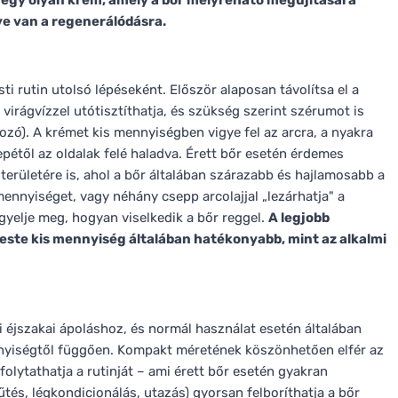
 egy olyan krém, amely a bőr mélyreható megújítására
ye van a regenerálódásra.
ti rutin utolsó lépéseként. Először alaposan távolítsa el a
 virágvízzel utótisztíthatja, és szükség szerint szérumot is
kozó). A krémet kis mennyiségben vigye fel az arcra, a nyakra
pétől az oldalak felé haladva. Érett bőr esetén érdemes
 területére is, ahol a bőr általában szárazabb és hajlamosabb a
mennyiséget, vagy néhány csepp arcolajjal „lezárhatja" a
gyelje meg, hogyan viselkedik a bőr reggel.
A legjobb
este kis mennyiség általában hatékonyabb, mint az alkalmi
 éjszakai ápoláshoz, és normál használat esetén általában
nnyiségtől függően. Kompakt méretének köszönhetően elfér az
folytathatja a rutinját – ami érett bőr esetén gyakran
űtés, légkondicionálás, utazás) gyorsan felboríthatja a bőr