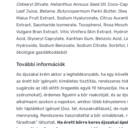
Cetearyl Olivate, Helianthus Annuus Seed Oil
, Coco-Capr
Leaf Juice
, Betaine, Butyrospermum Parkii Butter
, Olea
Malus Fruit Extract, Sodium Hyaluronate, Citrus Aurantiu
Extract, Saccharide Isomerate, Tocopherol, Rosa Moscha
Vulgare Bran Extract, Vitis Vinifera Skin Extract, Hydrol
Acid, Glyceryl Caprylate, Xanthan Gum, Benzoic Acid, L
Hydroxide, Sodium Benzoate, Sodium Citrate, Sorbitol, P
ökológiai gazdálkodásból
További információk
Az éjszakai krém akkor a leghatékonyabb, ha egy követk
az érett bőr igényeit: kíméletes tisztítás, rendszeres h
sugárzás az idő előtti öregedés egyik fő tényezője. Ha
szérumokat), érdemes figyelni a bőr reakcióját, és az 
alkalmazni azokon a napokon, amikor több kényelemre v
bőr táplálékot igényel (ősz, tél, évszakváltások), de ny
mennyiség. Rendszeres használattal a bőr simábbnak, 
fáradtnak" látszhat.
Ha érett bőrre keres éjszakai ápo