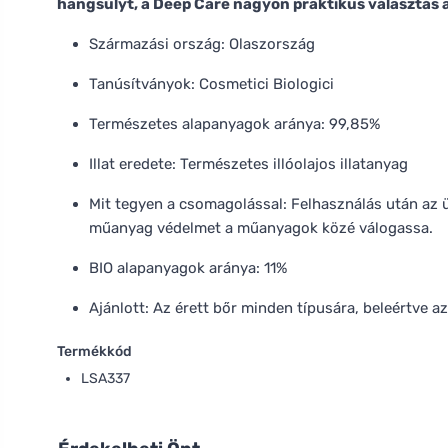
hangsúlyt, a Deep Care nagyon praktikus választás 
Származási ország: Olaszország
Tanúsítványok: Cosmetici Biologici
Természetes alapanyagok aránya: 99,85%
Illat eredete: Természetes illóolajos illatanyag
Mit tegyen a csomagolással: Felhasználás után az 
műanyag védelmet a műanyagok közé válogassa.
BIO alapanyagok aránya: 11%
Ajánlott: Az érett bőr minden típusára, beleértve az
Termékkód
LSA337