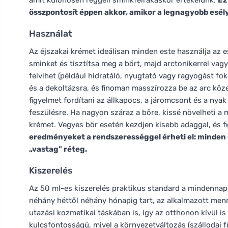
amit különösen reggeli sminkfelrakáskor értékelünk.
Ez
összpontosít éppen akkor, amikor a legnagyobb esél
Használat
Az éjszakai krémet ideálisan minden este használja az es
sminket és tisztítsa meg a bőrt, majd arctonikerrel vagy
felvihet (például hidratáló, nyugtató vagy ragyogást fo
és a dekoltázsra, és finoman masszírozza be az arc köze
figyelmet fordítani az állkapocs, a járomcsont és a nyak
feszülésre. Ha nagyon száraz a bőre, kissé növelheti a 
krémet. Vegyes bőr esetén kezdjen kisebb adaggal, és fi
eredményeket a rendszerességgel érheti el: minden 
„vastag" réteg.
Kiszerelés
Az 50 ml-es kiszerelés praktikus standard a mindennapi
néhány héttől néhány hónapig tart, az alkalmazott me
utazási kozmetikai táskában is, így az otthonon kívül is 
kulcsfontosságú, mivel a környezetváltozás (szállodai f