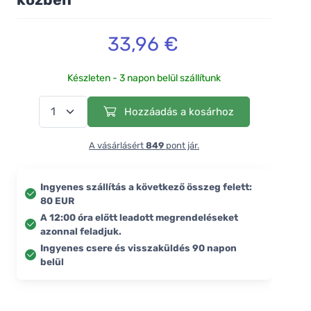
33,96 €
Készleten - 3 napon belül szállítunk
Hozzáadás a kosárhoz
A vásárlásért
849
pont jár.
Ingyenes szállítás a következő összeg felett:
80 EUR
A 12:00 óra előtt leadott megrendeléseket
azonnal feladjuk.
Ingyenes csere és visszaküldés 90 napon
belül