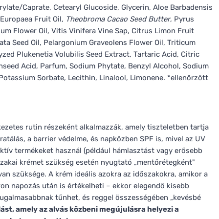
ylate/Caprate, Cetearyl Glucoside, Glycerin, Aloe Barbadensis
 Europaea Fruit Oil
, Theobroma Cacao Seed Butter
, Pyrus
m Flower Oil, Vitis Vinifera Vine Sap, Citrus Limon Fruit
ta Seed Oil, Pelargonium Graveolens Flower Oil, Triticum
yzed Plukenetia Volubilis Seed Extract, Tartaric Acid, Citric
inseed Acid, Parfum, Sodium Phytate, Benzyl Alcohol, Sodium
otassium Sorbate, Lecithin, Linalool, Limonene. *ellenőrzött
ezetes rutin részeként alkalmazzák, amely tiszteletben tartja
idratálás, a barrier védelme, és napközben SPF is, mivel az UV
 aktív termékeket használ (például hámlasztást vagy erősebb
éjszakai krémet szükség esetén nyugtató „mentőrétegként"
an szüksége. A krém ideális azokra az időszakokra, amikor a
áron napozás után is értékelheti – ekkor elegendő kisebb
rugalmasabbnak tűnhet, és reggel összességében „kevésbé
lást, amely az alvás közbeni megújulásra helyezi a