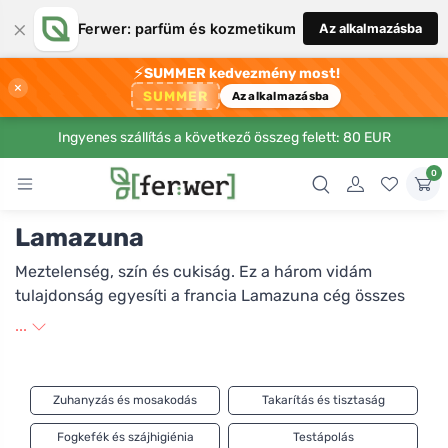
×
Ferwer: parfüm és kozmetikum
Az alkalmazásba
⚡
SUMMER kedvezmény most!
×
SUMMER
Az alkalmazásba
Ingyenes szállítás a következő összeg felett: 80 EUR
0
Lamazuna
Meztelenség, szín és cukiság. Ez a három vidám
tulajdonság egyesíti a francia Lamazuna cég összes
termékét. Muffin, felhő vagy virág alakú samponokat,
...
dezodorokat vagy fogkrémeket vásárolhatsz. Noha a
Lamazuna termékek sok örömet szereznek a
felhasználóiknak, a fő céljuk a hulladék elkerülése.
Zuhanyzás és mosakodás
Takarítás és tisztaság
Nyersanyagok, víz, de hulladék is. A vállalat organikus
alapanyagok felhasználásával, papírdobozokba vagy
Fogkefék és szájhigiénia
Testápolás