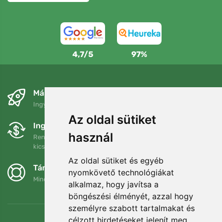
4,7/5
97%
Másnapra és ingyenesen
Ingyenes szállítás a következő összeg felett: 80 EUR
Az oldal sütiket
Ingyenes csere és visszaküldés
használ
Rendelését 90 napon belül bármikor visszaküldheti vagy
kicserélheti.
Az oldal sütiket és egyéb
Támogatjuk a Trees.org-ot
nyomkövető technológiákat
Minden megrendelésért ültetünk egy fát! Bővebben
Rólunk
.
alkalmaz, hogy javítsa a
böngészési élményét, azzal hogy
személyre szabott tartalmakat és
célzott hirdetéseket jelenít meg,