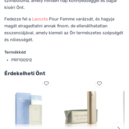
szimbóluma, amely minden nap könnyedséggel és bájjal
kíséri Önt.
Fedezze fel a
Lacoste
Pour Femme varázsát, és hagyja
magát elragadtatni annak finom, de ellenállhatatlan
esszenciájával, amely kiemeli az Ön természetes szépségét
és nőiességét.
Termékkód
PRF100512
Érdekelheti Önt