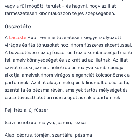
vagy a fül mögötti terület – és hagyni, hogy az illat
természetesen kibontakozzon teljes szépségében.
Összetétel
A
Lacoste
Pour Femme tökéletesen kiegyensúlyozott
virágos és fás tónusokat hoz, finom fűszeres akcentussal.
A bevezetésben az új fűszer és frézia kombinációja frissíti
fel, amely könnyedséget és szikrát ad az illatnak. Az illat
szívét érzéki jázmin, heliotrop és mályva kombinációja
alkotja, amelyek finom virágos eleganciát kölcsönöznek a
parfümnek. Az illat alapja meleg és kifinomult a cédrusfa,
szantálfa és pézsma révén, amelyek tartós mélységet és
összetéveszthetetlen nőiességet adnak a parfümnek.
Fej: frézia, új fűszer
Szív: heliotrop, mályva, jázmin, rózsa
Alap: cédrus, tömjén, szantálfa, pézsma