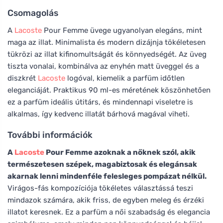
Csomagolás
A
Lacoste
Pour Femme üvege ugyanolyan elegáns, mint
maga az illat. Minimalista és modern dizájnja tökéletesen
tükrözi az illat kifinomultságát és könnyedségét. Az üveg
tiszta vonalai, kombinálva az enyhén matt üveggel és a
diszkrét
Lacoste
logóval, kiemelik a parfüm időtlen
eleganciáját. Praktikus 90 ml-es méretének köszönhetően
ez a parfüm ideális útitárs, és mindennapi viseletre is
alkalmas, így kedvenc illatát bárhová magával viheti.
További információk
A
Lacoste
Pour Femme azoknak a nőknek szól, akik
természetesen szépek, magabiztosak és elegánsak
akarnak lenni mindenféle felesleges pompázat nélkül.
Virágos-fás kompozíciója tökéletes választássá teszi
mindazok számára, akik friss, de egyben meleg és érzéki
illatot keresnek. Ez a parfüm a női szabadság és elegancia