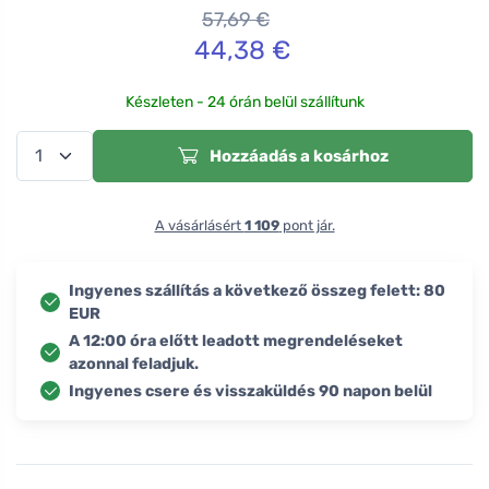
57,69
€
44,38
€
Készleten - 24 órán belül szállítunk
Hozzáadás a kosárhoz
A vásárlásért
1 109
pont jár.
Ingyenes szállítás a következő összeg felett: 80
EUR
A 12:00 óra előtt leadott megrendeléseket
azonnal feladjuk.
Ingyenes csere és visszaküldés 90 napon belül