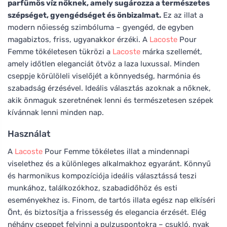
parfümös víz nőknek, amely sugározza a természetes
szépséget, gyengédséget és önbizalmat.
Ez az illat a
modern nőiesség szimbóluma – gyengéd, de egyben
magabiztos, friss, ugyanakkor érzéki. A
Lacoste
Pour
Femme tökéletesen tükrözi a
Lacoste
márka szellemét,
amely időtlen eleganciát ötvöz a laza luxussal. Minden
cseppje körülöleli viselőjét a könnyedség, harmónia és
szabadság érzésével. Ideális választás azoknak a nőknek,
akik önmaguk szeretnének lenni és természetesen szépek
kívánnak lenni minden nap.
Használat
A
Lacoste
Pour Femme tökéletes illat a mindennapi
viselethez és a különleges alkalmakhoz egyaránt. Könnyű
és harmonikus kompozíciója ideális választássá teszi
munkához, találkozókhoz, szabadidőhöz és esti
eseményekhez is. Finom, de tartós illata egész nap elkíséri
Önt, és biztosítja a frissesség és elegancia érzését. Elég
néhány cseppet felvinni a pulzuspontokra – csukló, nyak