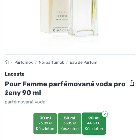
/
Parfümök
/
Női parfümök
/
Eau de Parfum
Lacoste
Pour Femme parfémovaná voda pro
ženy 90 ml
parfémovaná voda
30 ml
50 ml
90 ml
26,09 €
33,15 €
44,38 €
Készleten
Készleten
Készleten