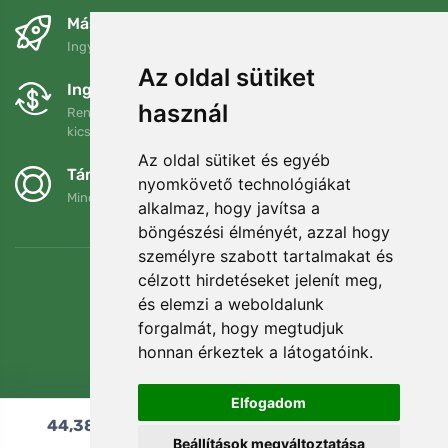
Másnapra és ingyenesen
Ingyenes szállítás a következő összeg felett: 80 EUR
Az oldal sütiket
Ingyenes csere és visszaküldés
használ
Rendelését 90 napon belül bármikor visszaküldheti vagy
kicserélheti.
Az oldal sütiket és egyéb
Támogatjuk a Trees.org-ot
nyomkövető technológiákat
Minden megrendelésért ültetünk egy fát! Bővebben
Rólunk
.
alkalmaz, hogy javítsa a
böngészési élményét, azzal hogy
személyre szabott tartalmakat és
célzott hirdetéseket jelenít meg,
és elemzi a weboldalunk
forgalmát, hogy megtudjuk
honnan érkeztek a látogatóink.
Elfogadom
44,38
€
Hozzáadás a kosárhoz
Beállítások megváltoztatása