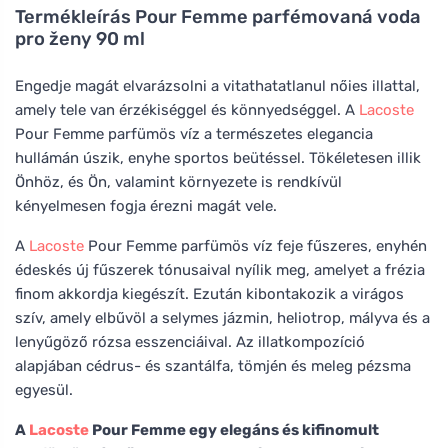
Termékleírás
Pour Femme parfémovaná voda
pro ženy 90 ml
Engedje magát elvarázsolni a vitathatatlanul nőies illattal,
amely tele van érzékiséggel és könnyedséggel. A
Lacoste
Pour Femme parfümös víz a természetes elegancia
hullámán úszik, enyhe sportos beütéssel. Tökéletesen illik
Önhöz, és Ön, valamint környezete is rendkívül
kényelmesen fogja érezni magát vele.
A
Lacoste
Pour Femme parfümös víz feje fűszeres, enyhén
édeskés új fűszerek tónusaival nyílik meg, amelyet a frézia
finom akkordja kiegészít. Ezután kibontakozik a virágos
szív, amely elbűvöl a selymes jázmin, heliotrop, mályva és a
lenyűgöző rózsa esszenciáival. Az illatkompozíció
alapjában cédrus- és szantálfa, tömjén és meleg pézsma
egyesül.
A
Lacoste
Pour Femme egy elegáns és kifinomult