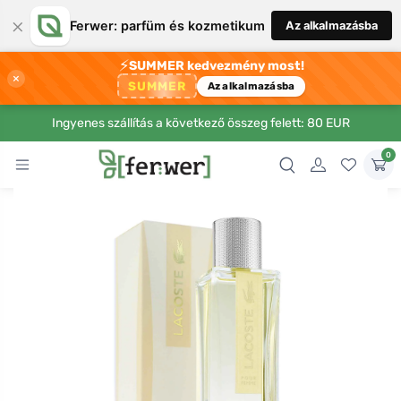
×
Ferwer: parfüm és kozmetikum
Az alkalmazásba
⚡
SUMMER kedvezmény most!
×
SUMMER
Az alkalmazásba
Ingyenes szállítás a következő összeg felett: 80 EUR
0