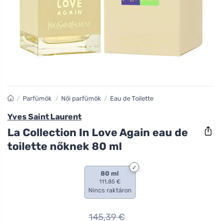
/
Parfümök
/
Női parfümök
/
Eau de Toilette
Yves Saint Laurent
La Collection In Love Again eau de
toilette nőknek 80 ml
80 ml
111,85 €
Nincs raktáron
145,39
€