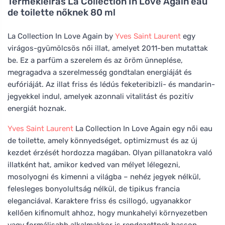
Termékleírás
La Collection In Love Again eau
de toilette nőknek 80 ml
La Collection In Love Again by
Yves Saint Laurent
egy
virágos-gyümölcsös női illat, amelyet 2011-ben mutattak
be. Ez a parfüm a szerelem és az öröm ünneplése,
megragadva a szerelmesség gondtalan energiáját és
eufóriáját. Az illat friss és lédús feketeribizli- és mandarin-
jegyekkel indul, amelyek azonnali vitalitást és pozitív
energiát hoznak.
Yves Saint Laurent
La Collection In Love Again egy női eau
de toilette, amely könnyedséget, optimizmust és az új
kezdet érzését hordozza magában. Olyan pillanatokra való
illatként hat, amikor kedved van mélyet lélegezni,
mosolyogni és kimenni a világba – nehéz jegyek nélkül,
felesleges bonyolultság nélkül, de tipikus francia
eleganciával. Karaktere friss és csillogó, ugyanakkor
kellően kifinomult ahhoz, hogy munkahelyi környezetben
vagy formálisabb alkalmakkor is rendezettnek hasson.