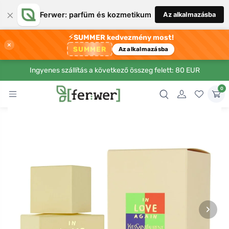
×
Ferwer: parfüm és kozmetikum
Az alkalmazásba
⚡
SUMMER kedvezmény most!
×
SUMMER
Az alkalmazásba
Ingyenes szállítás a következő összeg felett: 80 EUR
0
›