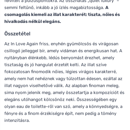
felvitelt a pulzuspontokra. Az összhatás „quiet luxury" –
semmi feltűnő, inkább a jó ízlés magabiztossága.
A
csomagolás kiemeli az illat karakterét: tiszta, nőies és
hivalkodás nélkül elegáns.
Összetétel
Az In Love Again friss, enyhén gyümölcsös és virágosan
csillogó jelleggel bír, amely vidáman és energikusan hat. A
nyitányban élénkebb, lédús benyomást érezhet, amely
tisztaság és jó hangulat érzetét kelti. Az illat szíve
fokozatosan finomodik nőies, légies virágos karakterré,
amely nem hat nehéznek vagy túlzottan édesen, ezáltal az
illat nagyon viselhetővé válik. Az alapban finoman meleg,
sima nyom jelenik meg, amely összetartja a kompozíciót és
elegáns utóhangot kölcsönöz neki. Összességében egy
olyan eau de toilette-ről van szó, amely a könnyedségre, a
fényre és a finom érzékiségre épít, nem pedig a tömény
intenzitásra.