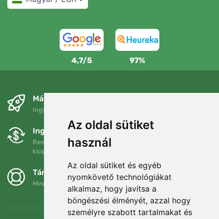
4,7/5
97%
Másnapra és ingyenesen
Ingyenes szállítás a következő összeg felett: 80 EUR
Az oldal sütiket
Ingyenes csere és visszaküldés
használ
Rendelését 90 napon belül bármikor visszaküldheti vagy
kicserélheti.
Az oldal sütiket és egyéb
Támogatjuk a Trees.org-ot
nyomkövető technológiákat
Minden megrendelésért ültetünk egy fát! Bővebben
Rólunk
.
alkalmaz, hogy javítsa a
böngészési élményét, azzal hogy
személyre szabott tartalmakat és