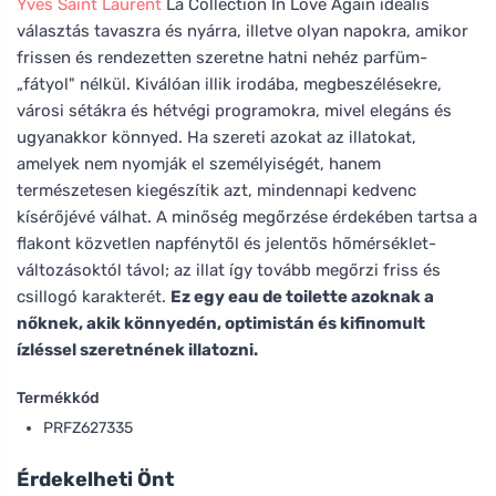
Yves Saint Laurent
La Collection In Love Again ideális
választás tavaszra és nyárra, illetve olyan napokra, amikor
frissen és rendezetten szeretne hatni nehéz parfüm-
„fátyol" nélkül. Kiválóan illik irodába, megbeszélésekre,
városi sétákra és hétvégi programokra, mivel elegáns és
ugyanakkor könnyed. Ha szereti azokat az illatokat,
amelyek nem nyomják el személyiségét, hanem
természetesen kiegészítik azt, mindennapi kedvenc
kísérőjévé válhat. A minőség megőrzése érdekében tartsa a
flakont közvetlen napfénytől és jelentős hőmérséklet-
változásoktól távol; az illat így tovább megőrzi friss és
csillogó karakterét.
Ez egy eau de toilette azoknak a
nőknek, akik könnyedén, optimistán és kifinomult
ízléssel szeretnének illatozni.
Termékkód
PRFZ627335
Érdekelheti Önt