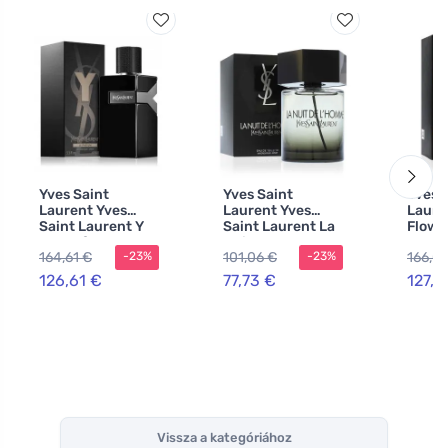
Yves Saint
Yves Saint
Yves 
Laurent Yves
Laurent Yves
Laure
Saint Laurent Y
Saint Laurent La
Flowe
Le Parfum Le
Nuit de L'Homme
eau d
164,61 €
101,06 €
166,0
-23%
-23%
Parfum pro muže
toaletní voda pro
nőkne
muže
126,61 €
77,73 €
127,7
Vissza a kategóriához