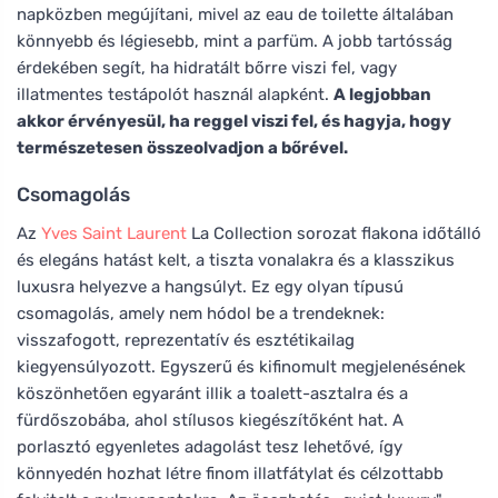
napközben megújítani, mivel az eau de toilette általában
könnyebb és légiesebb, mint a parfüm. A jobb tartósság
érdekében segít, ha hidratált bőrre viszi fel, vagy
illatmentes testápolót használ alapként.
A legjobban
akkor érvényesül, ha reggel viszi fel, és hagyja, hogy
természetesen összeolvadjon a bőrével.
Csomagolás
Az
Yves Saint Laurent
La Collection sorozat flakona időtálló
és elegáns hatást kelt, a tiszta vonalakra és a klasszikus
luxusra helyezve a hangsúlyt. Ez egy olyan típusú
csomagolás, amely nem hódol be a trendeknek:
visszafogott, reprezentatív és esztétikailag
kiegyensúlyozott. Egyszerű és kifinomult megjelenésének
köszönhetően egyaránt illik a toalett-asztalra és a
fürdőszobába, ahol stílusos kiegészítőként hat. A
porlasztó egyenletes adagolást tesz lehetővé, így
könnyedén hozhat létre finom illatfátylat és célzottabb