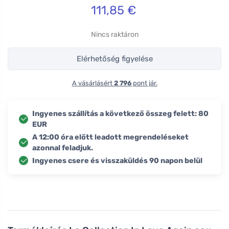
111,85
€
Nincs raktáron
Elérhetőség figyelése
A vásárlásért
2 796
pont jár.
Ingyenes szállítás a következő összeg felett: 80
EUR
A 12:00 óra előtt leadott megrendeléseket
azonnal feladjuk.
Ingyenes csere és visszaküldés 90 napon belül