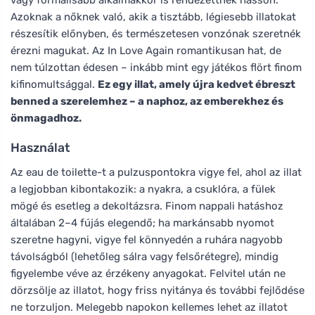
Azoknak a nőknek való, akik a tisztább, légiesebb illatokat
részesítik előnyben, és természetesen vonzónak szeretnék
érezni magukat. Az In Love Again romantikusan hat, de
nem túlzottan édesen – inkább mint egy játékos flört finom
kifinomultsággal.
Ez egy illat, amely újra kedvet ébreszt
benned a szerelemhez – a naphoz, az emberekhez és
önmagadhoz.
Használat
Az eau de toilette-t a pulzuspontokra vigye fel, ahol az illat
a legjobban kibontakozik: a nyakra, a csuklóra, a fülek
mögé és esetleg a dekoltázsra. Finom nappali hatáshoz
általában 2–4 fújás elegendő; ha markánsabb nyomot
szeretne hagyni, vigye fel könnyedén a ruhára nagyobb
távolságból (lehetőleg sálra vagy felsőrétegre), mindig
figyelembe véve az érzékeny anyagokat. Felvitel után ne
dörzsölje az illatot, hogy friss nyitánya és további fejlődése
ne torzuljon. Melegebb napokon kellemes lehet az illatot