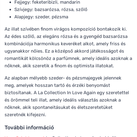
Fejjegy: feketeribizli, mandarin
Szívjegy: bazsarózsa, rózsa, szőlő
Alapjegy: szeder, pézsma
Az illat szívében finom virágos kompozíció bontakozik ki.
Az édes szőlő, az elegáns rózsa és a gyengéd bazsarózsa
kombinációja harmonikus keveréket alkot, amely friss és
ugyanakkor nőies. Ez a középső akkord játékosságot és
romantikát kölcsönöz a parfümnek, amely ideális azoknak a
nőknek, akik szeretik a finom és optimista illatokat.
Az alapban mélyebb szeder- és pézsmajegyek jelennek
meg, amelyek hosszan tartó és érzéki benyomást
biztosítanak. A La Collection In Love Again egy szeretettel
és örömmel teli illat, amely ideális választás azoknak a
nőknek, akik spontaneitásukat és életszeretetüket
szeretnék kifejezni.
További információ