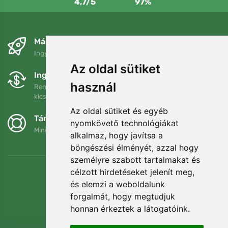
4,7/5
97%
Másnapra és ingyenesen
Ingyenes szállítás a következő összeg felett: 80 EUR
Az oldal sütiket
Ingyenes csere és visszaküldés
használ
Rendelését 90 napon belül bármikor visszaküldheti vagy
kicserélheti.
Az oldal sütiket és egyéb
Támogatjuk a Trees.org-ot
nyomkövető technológiákat
Minden megrendelésért ültetünk egy fát! Bővebben
Rólunk
.
alkalmaz, hogy javítsa a
böngészési élményét, azzal hogy
személyre szabott tartalmakat és
célzott hirdetéseket jelenít meg,
és elemzi a weboldalunk
forgalmát, hogy megtudjuk
honnan érkeztek a látogatóink.