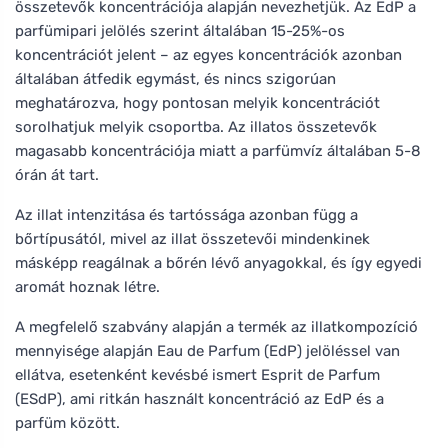
összetevők koncentrációja alapján nevezhetjük. Az EdP a
parfümipari jelölés szerint általában 15-25%-os
koncentrációt jelent – az egyes koncentrációk azonban
általában átfedik egymást, és nincs szigorúan
meghatározva, hogy pontosan melyik koncentrációt
sorolhatjuk melyik csoportba. Az illatos összetevők
magasabb koncentrációja miatt a parfümvíz általában 5-8
órán át tart.
Az illat intenzitása és tartóssága azonban függ a
bőrtípusától, mivel az illat összetevői mindenkinek
másképp reagálnak a bőrén lévő anyagokkal, és így egyedi
aromát hoznak létre.
A megfelelő szabvány alapján a termék az illatkompozíció
mennyisége alapján Eau de Parfum (EdP) jelöléssel van
ellátva, esetenként kevésbé ismert Esprit de Parfum
(ESdP), ami ritkán használt koncentráció az EdP és a
parfüm között.