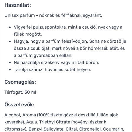
Használat:
Unisex parfüm - nőknek és férfiaknak egyaránt.
Vigye fel pulzuspontokra, mint a csukló, nyak vagy a
fülek mögött.
Hagyja, hogy a parfüm felszívódjon. Soha ne dörzsölje
össze a csuklóját, mert növeli a bőr hőmérsékletét, és
a parfüm gyorsabban elillan.
Ne használja érzékeny vagy irritált bőrön.
Tárolja száraz, hűvös és sötét helyen.
Csomagolás:
Térfogat: 30 ml
Összetevők:
Alcohol, Aroma (100% tiszta gőzzel desztillált illóolajok
keveréke), Aqua, Triethyl Citrate (növényi észter k.
citromsav), Benzyl Salicylate, Citral, Citronellol, Coumarin,