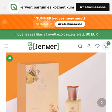
×
Ferwer: parfüm és kozmetikum
Az alkalmazásba
⚡
SUMMER kedvezmény most!
×
SUMMER
Az alkalmazásba
Ingyenes szállítás a következő összeg felett: 80 EUR
0
›