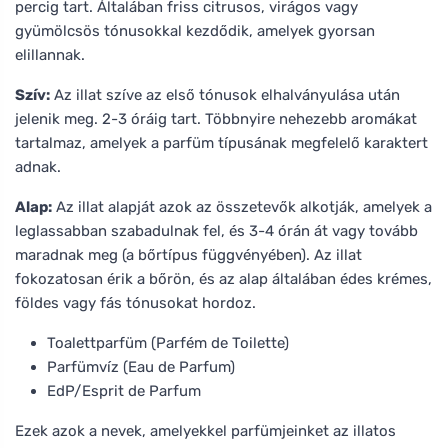
percig tart. Általában friss citrusos, virágos vagy
gyümölcsös tónusokkal kezdődik, amelyek gyorsan
elillannak.
Szív:
Az illat szíve az első tónusok elhalványulása után
jelenik meg. 2-3 óráig tart. Többnyire nehezebb aromákat
tartalmaz, amelyek a parfüm típusának megfelelő karaktert
adnak.
Alap:
Az illat alapját azok az összetevők alkotják, amelyek a
leglassabban szabadulnak fel, és 3-4 órán át vagy tovább
maradnak meg (a bőrtípus függvényében). Az illat
fokozatosan érik a bőrön, és az alap általában édes krémes,
földes vagy fás tónusokat hordoz.
Toalettparfüm (Parfém de Toilette)
Parfümvíz (Eau de Parfum)
EdP/Esprit de Parfum
Ezek azok a nevek, amelyekkel parfümjeinket az illatos