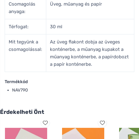
Csomagolás
Üveg, műanyag és papír
anyaga:
Térfogat:
30 ml
Mit tegyünk a
Az üveg flakont dobja az üveges
csomagolással:
konténerbe, a műanyag kupakot a
műanyag konténerbe, a papírdobozt
a papír konténerbe.
Termékkód
NAV790
Érdekelheti Önt