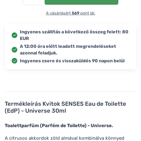
A vásárlásért
569
pont jár.
Ingyenes szállítás a következő összeg felett: 80
EUR
A 12:00 óra előtt leadott megrendeléseket
azonnal feladjuk.
Ingyenes csere és visszaküldés 90 napon belül
Termékleírás
Kvitok SENSES Eau de Toilette
(EdP) - Universe 30ml
Toalettparfüm (Parfém de Toilette) - Universe.
A citrusos akkordok zöld almával kombinálva könnyed