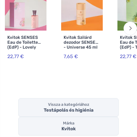
Kvitok SENSES
Kvitok Szilárd
Kvitok 
Eau de Toilette
dezodor SENSES
Eau de T
(EdP) - Lovely
- Universe 45 ml
(EdP) -
30ml
30ml
22,77 €
7,65 €
22,77 €
Vissza a kategóriához
Testápolás és higiénia
Márka
Kvitok