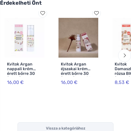
Érdekelheti Önt
Kvitok Argan
Kvitok Argan
Kvitok
nappali krém
éjszakai krém
Damaszk
érett bőrre 30
érett bőrre 30
rózsa BI
(30 ml) -
(30 ml) - lassítja a
(100 ml)
16,00 €
16,00 €
8,53 €
hialuronsavval
bőr öregedését
univerzá
felhasz
Vissza a kategóriához