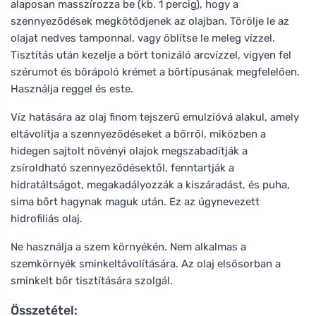
alaposan masszírozza be (kb. 1 percig), hogy a
szennyeződések megkötődjenek az olajban. Törölje le az
olajat nedves tamponnal, vagy öblítse le meleg vízzel.
Tisztítás után kezelje a bőrt tonizáló arcvízzel, vigyen fel
szérumot és bőrápoló krémet a bőrtípusának megfelelően.
Használja reggel és este.
Víz hatására az olaj finom tejszerű emulzióvá alakul, amely
eltávolítja a szennyeződéseket a bőrről, miközben a
hidegen sajtolt növényi olajok megszabadítják a
zsíroldható szennyeződésektől, fenntartják a
hidratáltságot, megakadályozzák a kiszáradást, és puha,
sima bőrt hagynak maguk után. Ez az úgynevezett
hidrofiliás olaj.
Ne használja a szem környékén. Nem alkalmas a
szemkörnyék sminkeltávolítására. Az olaj elsősorban a
sminkelt bőr tisztítására szolgál.
Összetétel: