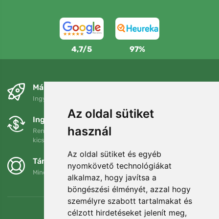
4,7/5
97%
Másnapra és ingyenesen
Ingyenes szállítás a következő összeg felett: 80 EUR
Az oldal sütiket
Ingyenes csere és visszaküldés
használ
Rendelését 90 napon belül bármikor visszaküldheti vagy
kicserélheti.
Az oldal sütiket és egyéb
Támogatjuk a Trees.org-ot
nyomkövető technológiákat
Minden megrendelésért ültetünk egy fát! Bővebben
Rólunk
.
alkalmaz, hogy javítsa a
böngészési élményét, azzal hogy
személyre szabott tartalmakat és
célzott hirdetéseket jelenít meg,