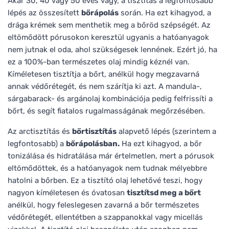
Akár 30, 40 vagy 50 éves vagy, a tisztítás a legfontosabb
lépés az összesített
bőrápolás
során. Ha ezt kihagyod, a
drága krémek sem menthetik meg a bőröd szépségét. Az
eltömődött pórusokon keresztül ugyanis a hatóanyagok
nem jutnak el oda, ahol szükségesek lennének. Ezért jó, ha
ez a 100%-ban természetes olaj mindig kéznél van.
Kíméletesen tisztítja a bőrt, anélkül hogy megzavarná
annak védőrétegét, és nem szárítja ki azt. A mandula-,
sárgabarack- és argánolaj kombinációja pedig felfrissíti a
bőrt, és segít fiatalos rugalmasságának megőrzésében.
Az arctisztítás és
bőrtisztítás
alapvető lépés (szerintem a
legfontosabb) a
bőrápolásban.
Ha ezt kihagyod, a bőr
tonizálása és hidratálása már értelmetlen, mert a pórusok
eltömődöttek, és a hatóanyagok nem tudnak mélyebbre
hatolni a bőrben. Ez a tisztító olaj lehetővé teszi, hogy
nagyon kíméletesen és óvatosan
tisztítsd meg a bőrt
anélkül, hogy feleslegesen zavarná a bőr természetes
védőrétegét, ellentétben a szappanokkal vagy micellás