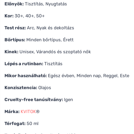
Előnyök:
Tisztítás, Nyugtatás
Kor:
30+, 40+, 50+
Test rész:
Arc, Nyak és dekoltázs
Bőrtípus:
Minden bőrtípus, Érett
Kinek:
Unisex, Várandós és szoptató nők
Lépés a rutinban:
Tisztítás
Mikor használható:
Egész évben, Minden nap, Reggel, Este
Konzisztencia:
Olajos
Cruelty-free tanúsítvány:
Igen
Márka:
KVITOK
®
Térfogat:
50 ml