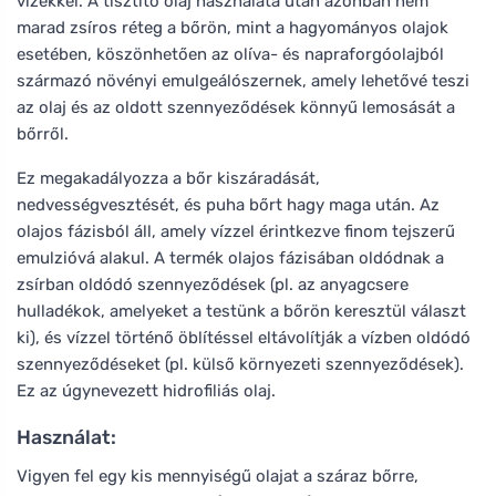
vizekkel. A tisztító olaj használata után azonban nem
marad zsíros réteg a bőrön, mint a hagyományos olajok
esetében, köszönhetően az olíva- és napraforgóolajból
származó növényi emulgeálószernek, amely lehetővé teszi
az olaj és az oldott szennyeződések könnyű lemosását a
bőrről.
Ez megakadályozza a bőr kiszáradását,
nedvességvesztését, és puha bőrt hagy maga után. Az
olajos fázisból áll, amely vízzel érintkezve finom tejszerű
emulzióvá alakul. A termék olajos fázisában oldódnak a
zsírban oldódó szennyeződések (pl. az anyagcsere
hulladékok, amelyeket a testünk a bőrön keresztül választ
ki), és vízzel történő öblítéssel eltávolítják a vízben oldódó
szennyeződéseket (pl. külső környezeti szennyeződések).
Ez az úgynevezett hidrofiliás olaj.
Használat:
Vigyen fel egy kis mennyiségű olajat a száraz bőrre,