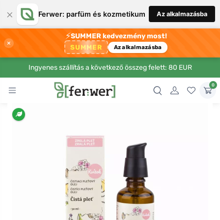
×
Ferwer: parfüm és kozmetikum
Az alkalmazásba
⚡
SUMMER kedvezmény most!
×
SUMMER
Az alkalmazásba
Ingyenes szállítás a következő összeg felett: 80 EUR
0