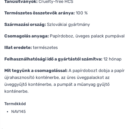
Tanúsítványok:
Cruelty-free HCS
Természetes összetevők aránya:
100 %
Származási ország:
Szlovákiai gyártmány
Csomagolás anyaga:
Papírdoboz, üveges palack pumpával
Illat eredete:
természetes
Felhasználhatósági idő a gyártástól számítva:
12 hónap
Mit tegyünk a csomagolással:
A papírdobozt dobja a papír
újrahasznosító konténerbe, az üres üvegpalackot az
üveggyűjtő konténerbe, a pumpát a műanyag gyűjtő
konténerbe.
Termékkód
NAV145