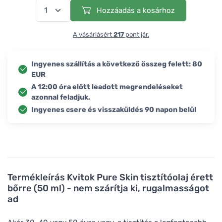
Hozzáadás a kosárhoz
A vásárlásért
217
pont jár.
Ingyenes szállítás a következő összeg felett: 80
EUR
A 12:00 óra előtt leadott megrendeléseket
azonnal feladjuk.
Ingyenes csere és visszaküldés 90 napon belül
Termékleírás
Kvitok Pure Skin tisztítóolaj érett
bőrre (50 ml) - nem szárítja ki, rugalmasságot
ad