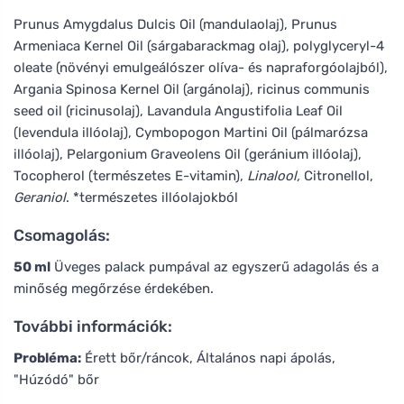
Prunus Amygdalus Dulcis Oil (mandulaolaj), Prunus
Armeniaca Kernel Oil (sárgabarackmag olaj), polyglyceryl-4
oleate (növényi emulgeálószer olíva- és napraforgóolajból),
Argania Spinosa Kernel Oil (argánolaj), ricinus communis
seed oil (ricinusolaj), Lavandula Angustifolia Leaf Oil
(levendula illóolaj), Cymbopogon Martini Oil (pálmarózsa
illóolaj), Pelargonium Graveolens Oil (geránium illóolaj),
Tocopherol (természetes E-vitamin),
Linalool,
Citronellol,
Geraniol
. *természetes illóolajokból
Csomagolás:
50 ml
Üveges palack pumpával az egyszerű adagolás és a
minőség megőrzése érdekében.
További információk:
Probléma:
Érett bőr/ráncok, Általános napi ápolás,
"Húzódó" bőr