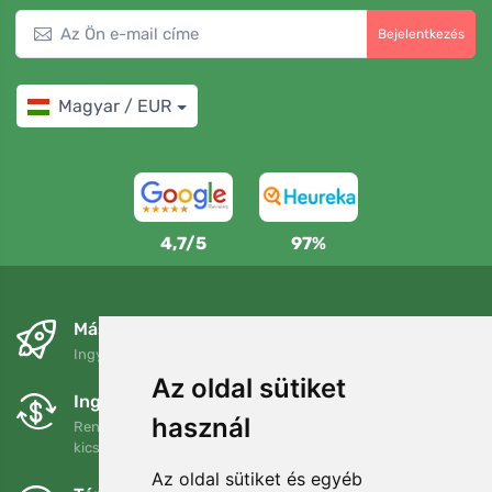
Bejelentkezés
Magyar / EUR
4,7/5
97%
Másnapra és ingyenesen
Ingyenes szállítás a következő összeg felett: 80 EUR
Az oldal sütiket
Ingyenes csere és visszaküldés
használ
Rendelését 90 napon belül bármikor visszaküldheti vagy
kicserélheti.
Az oldal sütiket és egyéb