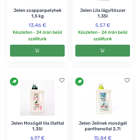
Jelen szappanpelyhek
Jelen Lila lágyítószer
1,5 kg
1,35l
13,46 €
5,57 €
Készleten - 24 órán belül
Készleten - 24 órán belül
szállítunk
szállítunk
Jelen Mosógél lila illattal
Jelen Jelinek mosógél
1,35l
panthenollal 2,7l
6,97 €
15,84 €