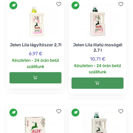
Jelen Lila lágyítószer 2,7l
Jelen Lila illatú mosógél
2,7 l
6,97 €
10,71 €
Készleten - 24 órán belül
Készleten - 24 órán belül
szállítunk
szállítunk