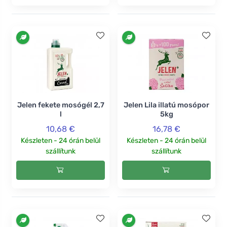
Jelen fekete mosógél 2,7
Jelen Lila illatú mosópor
l
5kg
10,68 €
16,78 €
Készleten - 24 órán belül
Készleten - 24 órán belül
szállítunk
szállítunk