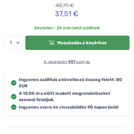
48,79
€
37,51
€
Készleten - 24 órán belül szállítunk
Hozzáadás a kosárhoz
A vásárlásért
937
pont jár.
Ingyenes szállítás a következő összeg felett: 80
EUR
A 12:00 óra előtt leadott megrendeléseket
azonnal feladjuk.
Ingyenes csere és visszaküldés 90 napon belül