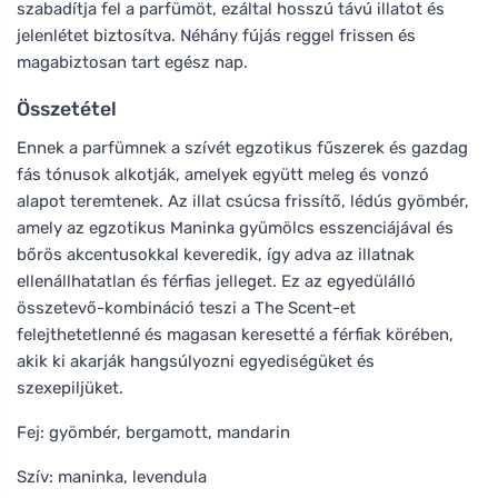
szabadítja fel a parfümöt, ezáltal hosszú távú illatot és
jelenlétet biztosítva. Néhány fújás reggel frissen és
magabiztosan tart egész nap.
Összetétel
Ennek a parfümnek a szívét egzotikus fűszerek és gazdag
fás tónusok alkotják, amelyek együtt meleg és vonzó
alapot teremtenek. Az illat csúcsa frissítő, lédús gyömbér,
amely az egzotikus Maninka gyümölcs esszenciájával és
bőrös akcentusokkal keveredik, így adva az illatnak
ellenállhatatlan és férfias jelleget. Ez az egyedülálló
összetevő-kombináció teszi a The Scent-et
felejthetetlenné és magasan keresetté a férfiak körében,
akik ki akarják hangsúlyozni egyediségüket és
szexepiljüket.
Fej: gyömbér, bergamott, mandarin
Szív: maninka, levendula