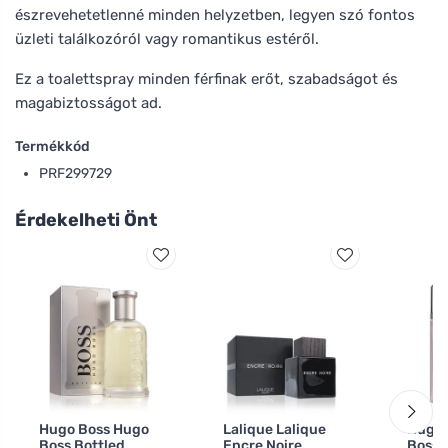
észrevehetetlenné minden helyzetben, legyen szó fontos
üzleti találkozóról vagy romantikus estéről.
Ez a toalettspray minden férfinak erőt, szabadságot és
magabiztosságot ad.
Termékkód
PRF299729
Érdekelheti Önt
Hugo Boss Hugo
Lalique Lalique
Hugo 
Boss Bottled
Encre Noire
Boss 