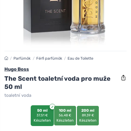
/
Parfümök
/
Férfi parfümök
/
Eau de Toilette
Hugo Boss
The Scent toaletní voda pro muže
50 ml
toaletní voda
50 ml
100 ml
200 ml
37,51 €
56,48 €
89,39 €
Készleten
Készleten
Készleten