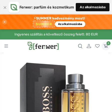
×
Ferwer: parfüm és kozmetikum
Az alkalmazásba
⚡
SUMMER kedvezmény most!
×
SUMMER
Az alkalmazásba
Ingyenes szállítás a következő összeg felett: 80 EUR
0