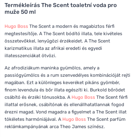
Termékleírás
The Scent toaletní voda pro
muže 50 ml
Hugo Boss
The Scent a modern és magabiztos férfi
megtestesítője. A The Scent bódító illata, tele kivételes
összetevőkkel, lenyűgözi érzékeidet. A The Scent
karizmatikus illata az afrikai eredeti és egyedi
illatesszenciákat ötvözi.
Az afrodiziákum maninka gyümölcs, amely a
passiógyümölcs és a rum szenvedélyes kombinációját rejti
magában. Ezt a különleges keveréket pikáns gyömbér,
finom levendula és bőr illata egészíti ki. Burkold bőrödet
csábító és érzéki tónusokba. A
Hugo Boss
The Scent férfi
illattal erősnek, csábítónak és ellenállhatatlannak fogod
érezni magad. Vond magadra a figyelmet a The Scent illat
tökéletes harmóniájával. A
Hugo Boss
The Scent parfüm
reklámkampányának arca Theo James színész.