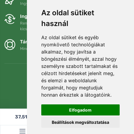
Ingyenes szállítás a következő összeg felett: 80 EUR
Az oldal sütiket
Ingyenes csere és visszaküldés
használ
Rendelését 90 napon belül bármikor visszaküldheti vagy
kicserélheti.
Az oldal sütiket és egyéb
Támogatjuk a Trees.org-ot
nyomkövető technológiákat
Minden megrendelésért ültetünk egy fát! Bővebben
Rólunk
.
alkalmaz, hogy javítsa a
böngészési élményét, azzal hogy
személyre szabott tartalmakat és
célzott hirdetéseket jelenít meg,
és elemzi a weboldalunk
forgalmát, hogy megtudjuk
honnan érkeztek a látogatóink.
Elfogadom
37,51
€
Hozzáadás a kosárhoz
Beállítások megváltoztatása
© Topshelf s.r.o. Minden jog fenntartva.