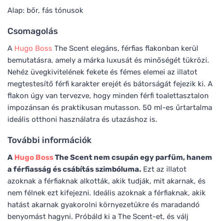
Alap: bőr, fás tónusok
Csomagolás
A
Hugo Boss
The Scent elegáns, férfias flakonban kerül
bemutatásra, amely a márka luxusát és minőségét tükrözi.
Nehéz üvegkivitelének fekete és fémes elemei az illatot
megtestesítő férfi karakter erejét és bátorságát fejezik ki. A
flakon úgy van tervezve, hogy minden férfi toalettasztalon
impozánsan és praktikusan mutasson. 50 ml-es űrtartalma
ideális otthoni használatra és utazáshoz is.
További információk
A
Hugo Boss
The Scent nem csupán egy parfüm, hanem
a férfiasság és csábítás szimbóluma.
Ezt az illatot
azoknak a férfiaknak alkották, akik tudják, mit akarnak, és
nem félnek ezt kifejezni. Ideális azoknak a férfiaknak, akik
hatást akarnak gyakorolni környezetükre és maradandó
benyomást hagyni. Próbáld ki a The Scent-et, és válj