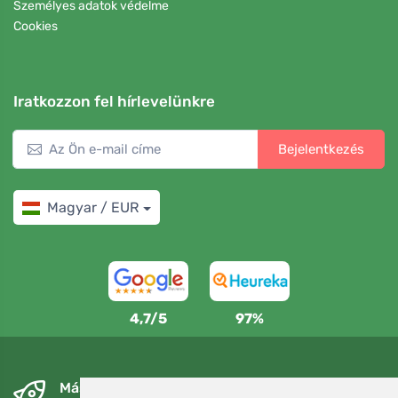
Személyes adatok védelme
Cookies
Iratkozzon fel hírlevelünkre
Bejelentkezés
Magyar / EUR
4,7/5
97%
Másnapra és ingyenesen