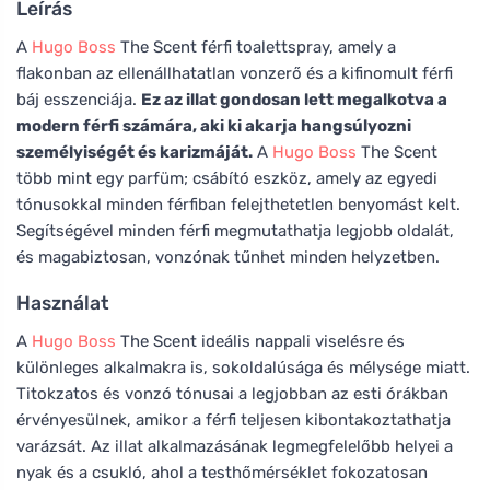
Leírás
A
Hugo Boss
The Scent férfi toalettspray, amely a
flakonban az ellenállhatatlan vonzerő és a kifinomult férfi
báj esszenciája.
Ez az illat gondosan lett megalkotva a
modern férfi számára, aki ki akarja hangsúlyozni
személyiségét és karizmáját.
A
Hugo Boss
The Scent
több mint egy parfüm; csábító eszköz, amely az egyedi
tónusokkal minden férfiban felejthetetlen benyomást kelt.
Segítségével minden férfi megmutathatja legjobb oldalát,
és magabiztosan, vonzónak tűnhet minden helyzetben.
Használat
A
Hugo Boss
The Scent ideális nappali viselésre és
különleges alkalmakra is, sokoldalúsága és mélysége miatt.
Titokzatos és vonzó tónusai a legjobban az esti órákban
érvényesülnek, amikor a férfi teljesen kibontakoztathatja
varázsát. Az illat alkalmazásának legmegfelelőbb helyei a
nyak és a csukló, ahol a testhőmérséklet fokozatosan