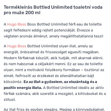
Termékleírás
Bottled Unlimited toaletní voda
pro muže 200 ml
A
Hugo Boss
Boss Bottled Unlimited férfi eau de toilette
segít felfedezni eddig rejtett potenciálját. Élvezze a
végtelen aromás élményt, amely megállíthatatlanná teszi!
A
Hugo Boss
Bottled Unlimited olyan illat, amely az
energiát, önbizalmat és frissességet egyesíti magában.
Modern férfiaknak készült, akik tudják, mit akarnak elérni,
és nem haboznak a céljaikért menni. Ez az eau de toilette
olyan, mint a motiváció folyékony formában – ösztönzi az
elmét, felfrissíti az érzékeket és ellenállhatatlan bájt
kölcsönöz.
Ez az illat a győzelem, az elszántság és a
pozitív energia illata.
A Bottled Unlimited ideális az aktív
férfiak számára, akik szeretik a mozgást, a kihívásokat és a
stílust.
Az illat friss és egyben elegáns. Meglep a könnyedségével,