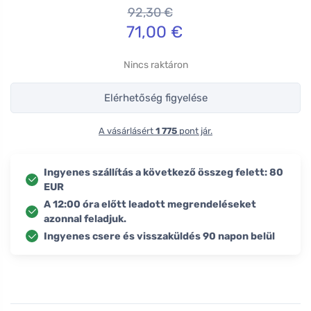
92,30
€
71,00
€
Nincs raktáron
Elérhetőség figyelése
A vásárlásért
1 775
pont jár.
Ingyenes szállítás a következő összeg felett: 80
EUR
A 12:00 óra előtt leadott megrendeléseket
azonnal feladjuk.
Ingyenes csere és visszaküldés 90 napon belül