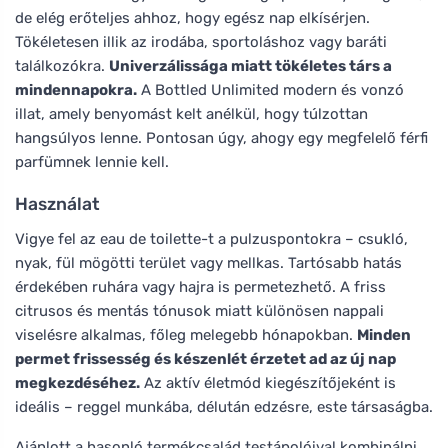
de elég erőteljes ahhoz, hogy egész nap elkísérjen.
Tökéletesen illik az irodába, sportoláshoz vagy baráti
találkozókra.
Univerzálissága miatt tökéletes társ a
mindennapokra.
A Bottled Unlimited modern és vonzó
illat, amely benyomást kelt anélkül, hogy túlzottan
hangsúlyos lenne. Pontosan úgy, ahogy egy megfelelő férfi
parfümnek lennie kell.
Használat
Vigye fel az eau de toilette-t a pulzuspontokra – csukló,
nyak, fül mögötti terület vagy mellkas. Tartósabb hatás
érdekében ruhára vagy hajra is permetezhető. A friss
citrusos és mentás tónusok miatt különösen nappali
viselésre alkalmas, főleg melegebb hónapokban.
Minden
permet frissesség és készenlét érzetet ad az új nap
megkezdéséhez.
Az aktív életmód kiegészítőjeként is
ideális – reggel munkába, délután edzésre, este társaságba.
Ajánlott a hasonló termékcsalád testápolóival kombinálni,