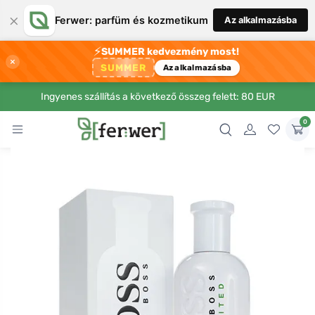
×
Ferwer: parfüm és kozmetikum
Az alkalmazásba
⚡
SUMMER kedvezmény most!
×
SUMMER
Az alkalmazásba
Ingyenes szállítás a következő összeg felett: 80 EUR
0