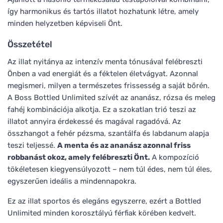
így harmonikus és tartós illatot hozhatunk létre, amely
minden helyzetben képviseli Önt.
Összetétel
Az illat nyitánya az intenzív menta tónusával felébreszti
Önben a vad energiát és a féktelen életvágyat. Azonnal
megismeri, milyen a természetes frissesség a saját bőrén.
A Boss Bottled Unlimited szívét az ananász, rózsa és meleg
fahéj kombinációja alkotja. Ez a szokatlan trió teszi az
illatot annyira érdekessé és magával ragadóvá. Az
összhangot a fehér pézsma, szantálfa és labdanum alapja
teszi teljessé.
A menta és az ananász azonnal friss
robbanást okoz, amely felébreszti Önt.
A kompozíció
tökéletesen kiegyensúlyozott – nem túl édes, nem túl éles,
egyszerűen ideális a mindennapokra.
Ez az illat sportos és elegáns egyszerre, ezért a Bottled
Unlimited minden korosztályú férfiak körében kedvelt.