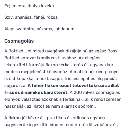
Fej: menta, ibolya levelek
Szív: ananász, fahéj, rózsa
Alap: szantálfa, pézsma, labdanum
Csomagolás
A Bottled Unlimited üvegének dizájnja hű az egész Boss
Bottled sorozat ikonikus stílusához. Az elegáns,
lekerekített formájú flakon férfias, erős és ugyanakkor
modern megjelenést kölcsönöz. A matt fehér üveg fényes
ezüst kupakkal a tisztaságot, frissességet és eleganciát
sugározza.
A fehér flakon ezüst tetővel tükrözi az illat
friss és dinamikus karakterét.
A 200 ml-es csomagolás
előnyös választás azoknak a férfiaknak, akik rendszeresen
használják az illatot és nem akarnak spórolni.
A flakon jól kézre áll, praktikus és stílusos egyben –
nagyszerű kiegészítő minden modern fürdőszobához és