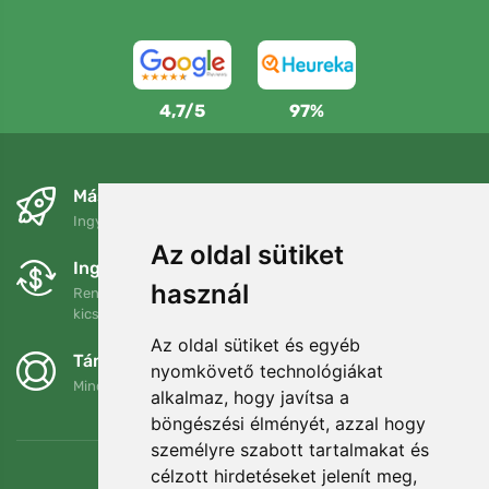
4,7/5
97%
Másnapra és ingyenesen
Ingyenes szállítás a következő összeg felett: 80 EUR
Az oldal sütiket
Ingyenes csere és visszaküldés
használ
Rendelését 90 napon belül bármikor visszaküldheti vagy
kicserélheti.
Az oldal sütiket és egyéb
Támogatjuk a Trees.org-ot
nyomkövető technológiákat
Minden megrendelésért ültetünk egy fát! Bővebben
Rólunk
.
alkalmaz, hogy javítsa a
böngészési élményét, azzal hogy
személyre szabott tartalmakat és
célzott hirdetéseket jelenít meg,