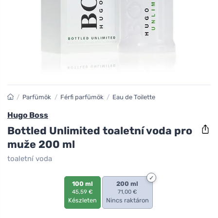
/
Parfümök
/
Férfi parfümök
/
Eau de Toilette
Hugo Boss
Bottled Unlimited toaletní voda pro
muže 200 ml
toaletní voda
100 ml
200 ml
45,59 €
71,00 €
Készleten
Nincs raktáron