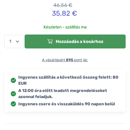
46,56
€
35,82
€
Készleten - szállítás ma
Hozzáadás a kosárhoz
A vásárlásért
895
pont jár.
Ingyenes szállítás a következő összeg felett: 80
EUR
A 12:00 óra előtt leadott megrendeléseket
azonnal feladjuk.
Ingyenes csere és visszaküldés 90 napon belül