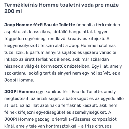
Termékleírás
Homme toaletní voda pro muže
200 ml
Joop Homme férfi Eau de Toilette
ünnepli a férfi minden
aspektusát, klasszikus, időtálló hangulattal. Legyen
független egyéniség, rendkívül kreatív és kifejező. A
kiegyensúlyozott felszín alatt a Joop Homme hatalmas
tüze izzik. E parfüm annyira sajátos és újszerű variációi
inkább az érett férfiakhoz illenek, akik már szilárdan
hisznek a világ és környezetük nézeteiben. Egy illat, amely
szokatlanul sokáig tart és elnyeri nem egy női szívét, ez a
Joop! Homme.
JOOP! Homme
egy ikonikus férfi Eau de Toilette, amely
megtestesíti az érzékiséget, a bátorságot és az egyedülálló
stílust. Ez az illat azoknak a férfiaknak készült, akik nem
félnek kifejezni egyediségüket és személyiségüket. A
JOOP! Homme gazdag, orientális-fűszeres kompozíciót
kínál, amely tele van kontrasztokkal – a friss citrusos