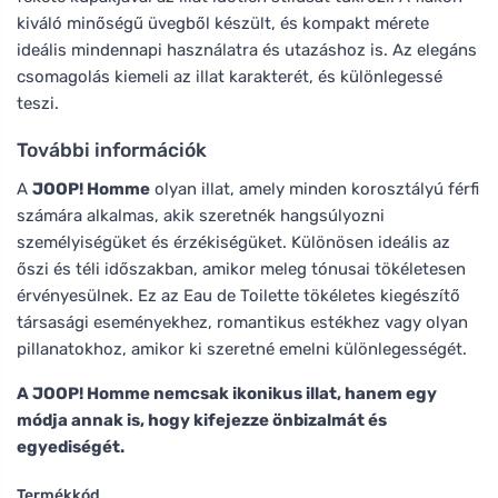
kiváló minőségű üvegből készült, és kompakt mérete
ideális mindennapi használatra és utazáshoz is. Az elegáns
csomagolás kiemeli az illat karakterét, és különlegessé
teszi.
További információk
A
JOOP! Homme
olyan illat, amely minden korosztályú férfi
számára alkalmas, akik szeretnék hangsúlyozni
személyiségüket és érzékiségüket. Különösen ideális az
őszi és téli időszakban, amikor meleg tónusai tökéletesen
érvényesülnek. Ez az Eau de Toilette tökéletes kiegészítő
társasági eseményekhez, romantikus estékhez vagy olyan
pillanatokhoz, amikor ki szeretné emelni különlegességét.
A JOOP! Homme nemcsak ikonikus illat, hanem egy
módja annak is, hogy kifejezze önbizalmát és
egyediségét.
Termékkód