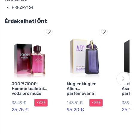
PRF299164
Érdekelheti Önt
JOOP! JOOP!
Mugler Mugler
Latta
Homme toaletní
Alien
Asad
voda pro muže
parfémovaná
parf
voda pro ženy
voda 
33,49 €
143,51 €
33,98
-23%
-34%
25,75 €
95,20 €
26,14