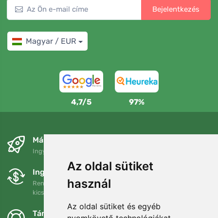
Bejelentkezés
Magyar / EUR
4,7/5
97%
Másnapra és ingyenesen
Ingyenes szállítás a következő összeg felett: 80 EUR
Az oldal sütiket
Ingyenes csere és visszaküldés
használ
Rendelését 90 napon belül bármikor visszaküldheti vagy
kicserélheti.
Az oldal sütiket és egyéb
Támogatjuk a Trees.org-ot