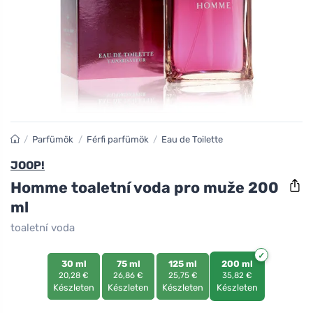
/
Parfümök
/
Férfi parfümök
/
Eau de Toilette
JOOP!
Homme toaletní voda pro muže 200
ml
toaletní voda
30 ml
75 ml
125 ml
200 ml
20,28 €
26,86 €
25,75 €
35,82 €
Készleten
Készleten
Készleten
Készleten