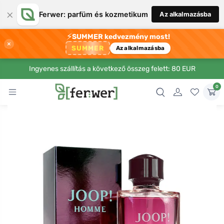
×
Ferwer: parfüm és kozmetikum
Az alkalmazásba
⚡
SUMMER kedvezmény most!
×
SUMMER
Az alkalmazásba
Ingyenes szállítás a következő összeg felett: 80 EUR
0