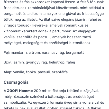
fűszeres és fás akkordokat kapcsol össze. A felső tónusok
friss citrusok kombinációjával köszöntenek, mint például a
bergamott és a citrom, amelyek energiával és frissességgel
töltik meg az illatot. Az illat szíve elegáns jázmin, fahéj és
virágos tónusok keveréke, amelyek romantikus és
kifinomult karaktert adnak a parfümnek. Az alapjegyek
vanília, szantálfa és pacsuli, amelyek hosszan tartó
mélységet, melegséget és érzékiséget biztosítanak.
Fej: mandarin, citrom, narancsvirág, bergamott
Szív: jázmin, gyöngyvirág, heliotróp, fahéj
Alap: vanília, tonka, pacsuli, szantálfa
Csomagolás
A
JOOP! Homme
200 ml-es flakonja feltűnő dizájnjával,
mély rózsaszín színével a bátorságot és eredetiséget
szimbolizálja. Az egyszerű formájú üveg sima vonalaival és
fekete kupakjával az illat időtlen stílusát tükrözi. A flakon