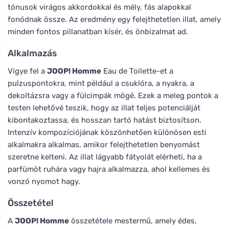
tónusok virágos akkordokkal és mély, fás alapokkal
fonódnak össze. Az eredmény egy felejthetetlen illat, amely
minden fontos pillanatban kísér, és önbizalmat ad.
Alkalmazás
Vigye fel a
JOOP! Homme
Eau de Toilette-et a
pulzuspontokra, mint például a csuklóra, a nyakra, a
dekoltázsra vagy a fülcimpák mögé. Ezek a meleg pontok a
testen lehetővé teszik, hogy az illat teljes potenciálját
kibontakoztassa, és hosszan tartó hatást biztosítson.
Intenzív kompozíciójának köszönhetően különösen esti
alkalmakra alkalmas, amikor felejthetetlen benyomást
szeretne kelteni. Az illat lágyabb fátyolát elérheti, ha a
parfümöt ruhára vagy hajra alkalmazza, ahol kellemes és
vonzó nyomot hagy.
Összetétel
A
JOOP! Homme
összetétele mestermű, amely édes,