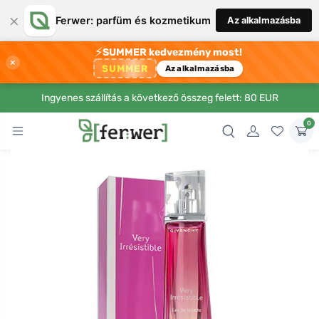
×
Ferwer: parfüm és kozmetikum
Az alkalmazásba
⚡
SUMMER kedvezmény most!
×
SUMMER
Az alkalmazásba
Ingyenes szállítás a következő összeg felett: 80 EUR
0