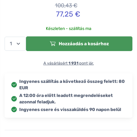
100,43
€
77,25
€
Készleten - szállítás ma
Hozzáadás a kosárhoz
A vásárlásért
1 931
pont jár.
Ingyenes szállítás a következő összeg felett: 80
EUR
A 12:00 óra előtt leadott megrendeléseket
azonnal feladjuk.
Ingyenes csere és visszaküldés 90 napon belül