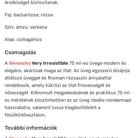
érzékiséget biztosítanak.
Fej: bazsarózsa; rózsa
Szív: ánizs; verbena
Alap: csillagánizs
Csomagolás
A
Givenchy
Very Irresistible
75 ml-es üvege modern és
elegáns, akárcsak maga az illat. Az üveg egyszerű dizájnja
átlátszó üveggel és finoman rózsaszín árnyalattal
rendelkezik, amely tükrözi az illat frissességét és
nőiességét. Kifinomult megjelenésének és praktikus 75 ml-
es méretének köszönhetően ez az üveg ideális mindennapi
használatra, valamint luxus kiegészítőként a
fésülködőasztalon.
További információk