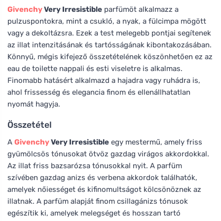
Givenchy
Very Irresistible
parfümöt alkalmazz a
pulzuspontokra, mint a csukló, a nyak, a fülcimpa mögött
vagy a dekoltázsra. Ezek a test melegebb pontjai segítenek
az illat intenzitásának és tartósságának kibontakozásában.
Könnyű, mégis kifejező összetételének köszönhetően ez az
eau de toilette nappali és esti viseletre is alkalmas.
Finomabb hatásért alkalmazd a hajadra vagy ruhádra is,
ahol frissesség és elegancia finom és ellenállhatatlan
nyomát hagyja.
Összetétel
A
Givenchy
Very Irresistible
egy mestermű, amely friss
gyümölcsös tónusokat ötvöz gazdag virágos akkordokkal.
Az illat friss bazsarózsa tónusokkal nyit. A parfüm
szívében gazdag anizs és verbena akkordok találhatók,
amelyek nőiességet és kifinomultságot kölcsönöznek az
illatnak. A parfüm alapját finom csillagánizs tónusok
egészítik ki, amelyek melegséget és hosszan tartó