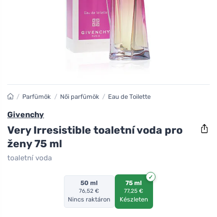
/
Parfümök
/
Női parfümök
/
Eau de Toilette
Givenchy
Very Irresistible toaletní voda pro
ženy 75 ml
toaletní voda
50 ml
75 ml
76,52 €
77,25 €
Nincs raktáron
Készleten