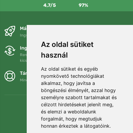
4,7/5
97%
Másnapra és ingyenesen
Ingyenes szállítás a következő összeg felett: 80 EUR
Az oldal sütiket
Ingyenes csere és visszaküldés
használ
Rendelését 90 napon belül bármikor visszaküldheti vagy
kicserélheti.
Az oldal sütiket és egyéb
Támogatjuk a Trees.org-ot
nyomkövető technológiákat
Minden megrendelésért ültetünk egy fát! Bővebben
Rólunk
.
alkalmaz, hogy javítsa a
böngészési élményét, azzal hogy
személyre szabott tartalmakat és
célzott hirdetéseket jelenít meg,
és elemzi a weboldalunk
forgalmát, hogy megtudjuk
honnan érkeztek a látogatóink.