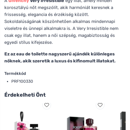
A
Givenchy
Very Irresistible
egy illat, amely minden
korosztályú nőt megszólít, akik harmóniát keresnek a
frissesség, elegancia és érzékiség között.
Sokoldalúságának köszönhetően alkalmas mindennapi
viseletre és ünnepi alkalmakra is. A Very Irresistible nem
csak egy illat, hanem a női szépség, magabiztosság és
egyedi stílus kifejezése.
Ez az eau de toilette nagyszerű ajándék különleges
nőknek, akik szeretik a luxus és kifinomult illatokat.
Termékkód
PRF100330
Érdekelheti Önt