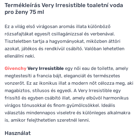
Termékleírás
Very Irresistible toaletní voda
pro ženy 75 ml
Ez a világ első virágosan aromás illata különböző
rózsafajtákat egyesít csillagánizzsal és verbenával.
Tiszteletben tartja a hagyományokat, miközben áttöri
azokat, játékos és rendkívül csábító. Valóban lehetetlen
ellenállni neki.
Givenchy
Very Irresistible
egy női eau de toilette, amely
megtestesíti a francia bájt, eleganciát és természetes
vonzerőt. Ez az ikonikus illat a modern nőt célozza meg, aki
magabiztos, stílusos és egyedi. A Very Irresistible egy
frissítő és egyben csábító illat, amely elbűvöl harmonikus
virágos tónusokkal és finom gyümölcsökkel. Ideális
választás mindennapos viseletre és különleges alkalmakra
is, amikor felejthetetlen szeretnél lenni.
Használat