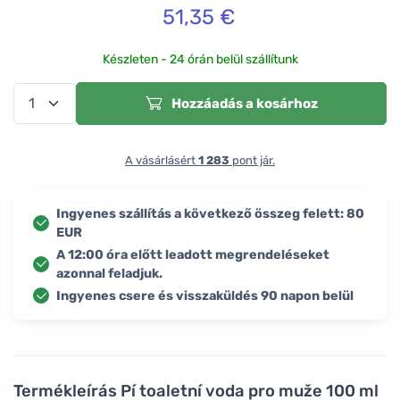
51,35
€
Készleten - 24 órán belül szállítunk
Hozzáadás a kosárhoz
A vásárlásért
1 283
pont jár.
Ingyenes szállítás a következő összeg felett: 80
EUR
A 12:00 óra előtt leadott megrendeléseket
azonnal feladjuk.
Ingyenes csere és visszaküldés 90 napon belül
Termékleírás
Pí toaletní voda pro muže 100 ml