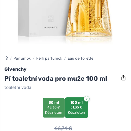
/
Parfümök
/
Férfi parfümök
/
Eau de Toilette
Givenchy
Pí toaletní voda pro muže 100 ml
toaletní voda
50 ml
100 ml
48,30 €
51,35 €
Készleten
Készleten
66,74
€