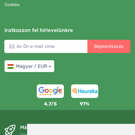
Cookies
Iratkozzon fel hírlevelünkre
Bejelentkezés
Magyar / EUR
4,7/5
97%
Másnapra és ingyenesen
Ingyenes szállítás a következő összeg felett: 80 EUR