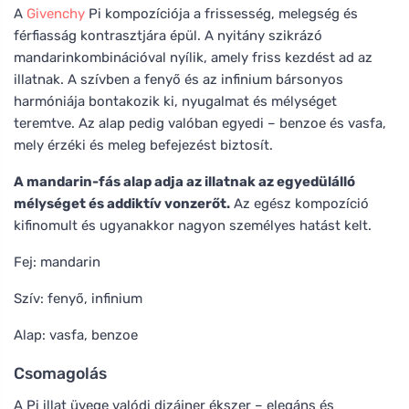
A
Givenchy
Pi kompozíciója a frissesség, melegség és
férfiasság kontrasztjára épül. A nyitány szikrázó
mandarinkombinációval nyílik, amely friss kezdést ad az
illatnak. A szívben a fenyő és az infinium bársonyos
harmóniája bontakozik ki, nyugalmat és mélységet
teremtve. Az alap pedig valóban egyedi – benzoe és vasfa,
mely érzéki és meleg befejezést biztosít.
A mandarin-fás alap adja az illatnak az egyedülálló
mélységet és addiktív vonzerőt.
Az egész kompozíció
kifinomult és ugyanakkor nagyon személyes hatást kelt.
Fej: mandarin
Szív: fenyő, infinium
Alap: vasfa, benzoe
Csomagolás
A Pi illat üvege valódi dizájner ékszer – elegáns és