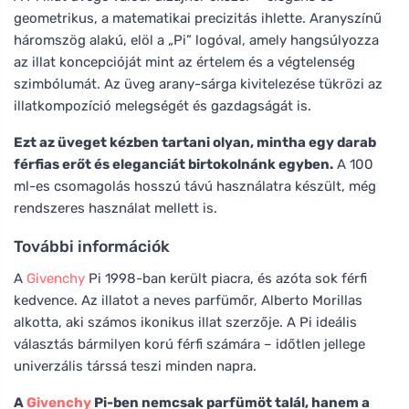
geometrikus, a matematikai precizitás ihlette. Aranyszínű
háromszög alakú, elöl a „Pi” logóval, amely hangsúlyozza
az illat koncepcióját mint az értelem és a végtelenség
szimbólumát. Az üveg arany-sárga kivitelezése tükrözi az
illatkompozíció melegségét és gazdagságát is.
Ezt az üveget kézben tartani olyan, mintha egy darab
férfias erőt és eleganciát birtokolnánk egyben.
A 100
ml-es csomagolás hosszú távú használatra készült, még
rendszeres használat mellett is.
További információk
A
Givenchy
Pi 1998-ban került piacra, és azóta sok férfi
kedvence. Az illatot a neves parfümőr, Alberto Morillas
alkotta, aki számos ikonikus illat szerzője. A Pi ideális
választás bármilyen korú férfi számára – időtlen jellege
univerzális társsá teszi minden napra.
A
Givenchy
Pi-ben nemcsak parfümöt talál, hanem a