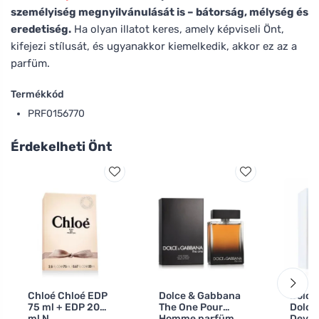
személyiség megnyilvánulását is – bátorság, mélység és
eredetiség.
Ha olyan illatot keres, amely képviseli Önt,
kifejezi stílusát, és ugyanakkor kiemelkedik, akkor ez az a
parfüm.
Termékkód
PRF0156770
Érdekelheti Önt
Chloé Chloé EDP
Dolce & Gabbana
Dolce
75 ml + EDP 20
The One Pour
Dolce
ml N
Homme parfüm
Devot