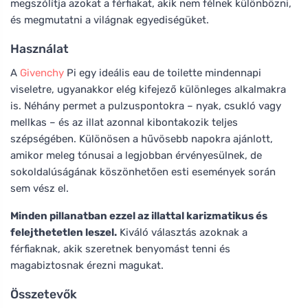
megszólítja azokat a férfiakat, akik nem félnek különbözni,
és megmutatni a világnak egyediségüket.
Használat
A
Givenchy
Pi egy ideális eau de toilette mindennapi
viseletre, ugyanakkor elég kifejező különleges alkalmakra
is. Néhány permet a pulzuspontokra – nyak, csukló vagy
mellkas – és az illat azonnal kibontakozik teljes
szépségében. Különösen a hűvösebb napokra ajánlott,
amikor meleg tónusai a legjobban érvényesülnek, de
sokoldalúságának köszönhetően esti események során
sem vész el.
Minden pillanatban ezzel az illattal karizmatikus és
felejthetetlen leszel.
Kiváló választás azoknak a
férfiaknak, akik szeretnek benyomást tenni és
magabiztosnak érezni magukat.
Összetevők