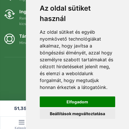
Az oldal sütiket
Ingyenes csere és visszaküldés
használ
Rendelését 90 napon belül bármikor visszaküldheti vagy
kicserélheti.
Az oldal sütiket és egyéb
Támogatjuk a Trees.org-ot
nyomkövető technológiákat
Minden megrendelésért ültetünk egy fát! Bővebben
Rólunk
.
alkalmaz, hogy javítsa a
böngészési élményét, azzal hogy
személyre szabott tartalmakat és
célzott hirdetéseket jelenít meg,
és elemzi a weboldalunk
forgalmát, hogy megtudjuk
honnan érkeztek a látogatóink.
Elfogadom
51,35
€
Hozzáadás a kosárhoz
Beállítások megváltoztatása
© Topshelf s.r.o. Minden jog fenntartva.
Kategória
Keresés
Kosár