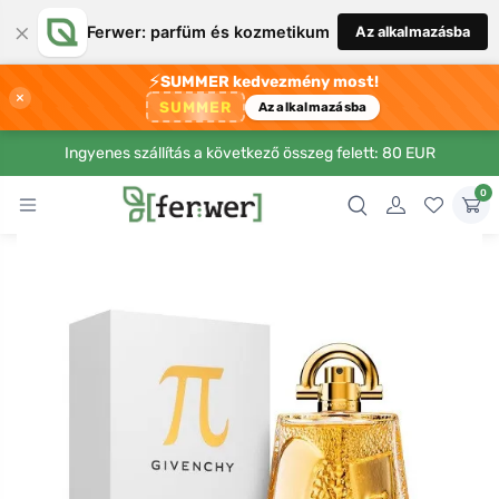
×
Ferwer: parfüm és kozmetikum
Az alkalmazásba
⚡
SUMMER kedvezmény most!
×
SUMMER
Az alkalmazásba
Ingyenes szállítás a következő összeg felett: 80 EUR
0