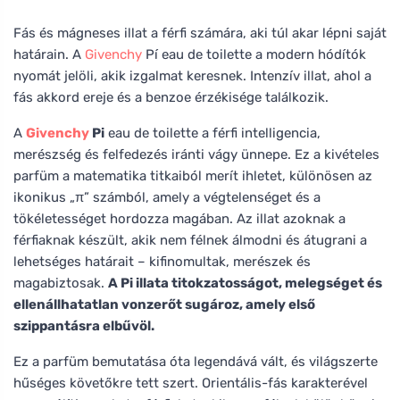
Fás és mágneses illat a férfi számára, aki túl akar lépni saját
határain. A
Givenchy
Pí eau de toilette a modern hódítók
nyomát jelöli, akik izgalmat keresnek. Intenzív illat, ahol a
fás akkord ereje és a benzoe érzékisége találkozik.
A
Givenchy
Pi
eau de toilette a férfi intelligencia,
merészség és felfedezés iránti vágy ünnepe. Ez a kivételes
parfüm a matematika titkaiból merít ihletet, különösen az
ikonikus „π” számból, amely a végtelenséget és a
tökéletességet hordozza magában. Az illat azoknak a
férfiaknak készült, akik nem félnek álmodni és átugrani a
lehetséges határait – kifinomultak, merészek és
magabiztosak.
A Pi illata titokzatosságot, melegséget és
ellenállhatatlan vonzerőt sugároz, amely első
szippantásra elbűvöl.
Ez a parfüm bemutatása óta legendává vált, és világszerte
hűséges követőkre tett szert. Orientális-fás karakterével