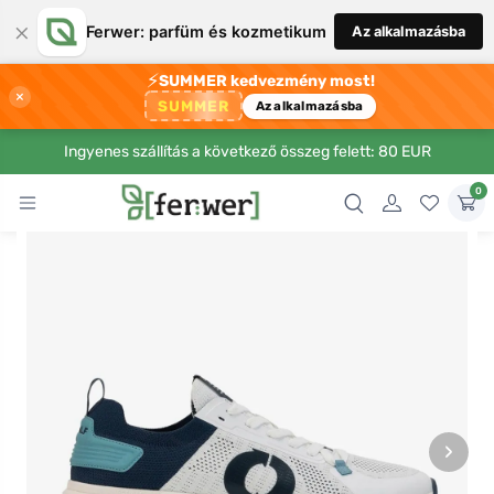
×
Ferwer: parfüm és kozmetikum
Az alkalmazásba
⚡
SUMMER kedvezmény most!
×
SUMMER
Az alkalmazásba
Ingyenes szállítás a következő összeg felett: 80 EUR
0
›