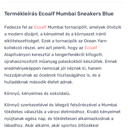
Termékleírás
Ecoalf Mumbai Sneakers Blue
Fedezze fel az
Ecoalf
Mumbai tornacipőit, amelyek ötvözik
a modern dizájnt, a kényelmet és a környezet iránti
elkötelezettséget. Ezek a tornacipők az Ocean Yarn
kollekció részei, ami azt jelenti, hogy az
Ecoalf
Alapítványon keresztül a tengerfenékről kifogott,
újrahasznosított műanyag palackokból készültek. Ennek
eredményeképpen nemcsak jól néznek ki, hanem
hozzájárulnak az óceánok tisztaságához is, és a
hulladéknak második életet adnak.
Könnyű, kényelmes és sokoldalú,
Könnyű szerkezetével és lélegző felsőrészével a Mumbai
tökéletes választás a városi életmódhoz. Kiváló kényelmet
nyújtanak egész nap, és tökéletesen alkalmazkodnak a
lábadhoz. Akár alkalmi, akár sportos öltözékkel