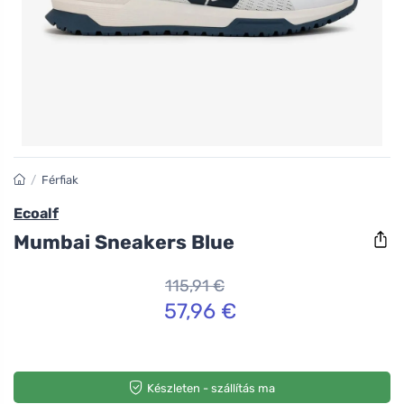
/
Férfiak
Ecoalf
Mumbai Sneakers Blue
115,91 €
57,96 €
Készleten - szállítás ma