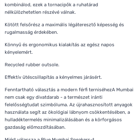
kombinálod, ezek a tornacipők a ruhatárad
nélkülözhetetlen részévé válnak.
Kötött felsőrész a maximális légáteresztő képesség és
rugalmasság érdekében.
Könnyű és ergonomikus kialakítás az egész napos
kényelemért.
Recycled rubber outsole.
Effektív ütéscsillapítás a kényelmes járásért.
Fenntartható választás a modern férfi terniséhezA Mumbai
nem csak egy divatdarab - a természet iránti
felelősségtudat szimbóluma. Az újrahasznosított anyagok
használata segít az ökológiai lábnyom csökkentésében, a
hulladéktermelés minimalizálásában és a körforgásos
gazdaság előmozdításában.
Miért válassza a Blue Mumbai Sneakers-t