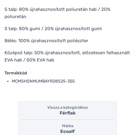
S talp: 80% újrahasznosított poliuretán hab / 20%
poliuretán
S talp: 80% gumi / 20% újrahasznosított gumi
Bélés: 100% újrahasznosított poliészter
Középső talp: 50% újrahasznosított, előzetesen felhasznált
EVA hab / 50% EVA hab
Termékkód
MCMSHSNMUMBAYR28S25-355
Vissza a kategóriához
Férfiak
Márka
Ecoalf