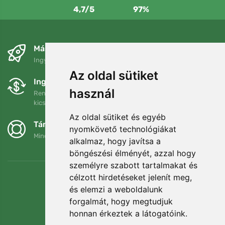
4,7/5
97%
Másnapra és ingyenesen
Ingyenes szállítás a következő összeg felett: 80 EUR
Az oldal sütiket
Ingyenes csere és visszaküldés
használ
Rendelését 90 napon belül bármikor visszaküldheti vagy
kicserélheti.
Az oldal sütiket és egyéb
Támogatjuk a Trees.org-ot
nyomkövető technológiákat
Minden megrendelésért ültetünk egy fát! Bővebben
Rólunk
.
alkalmaz, hogy javítsa a
böngészési élményét, azzal hogy
személyre szabott tartalmakat és
célzott hirdetéseket jelenít meg,
és elemzi a weboldalunk
forgalmát, hogy megtudjuk
honnan érkeztek a látogatóink.