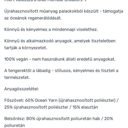
Újrahasznosított műanyag palackokból készült - támogatja
az óceánok regenerálódását.
Könnyű és kényelmes a mindennapi viselethez.
Könnyű és alkalmazkodó anyagok, amelyek tiszteletben
tartják a környezetet.
100% vegán - nem használunk állati eredetű anyagokat.
A tengerektől a lábadig - stílusos, kényelmes és tiszteli a
természetet.
Anyagösszetétel:
Főszövet: 60% Ocean Yarn (újrahasznosított poliészter) /
25% újrahasznosított poliészter / 15% elasztán
Belsőrész: 80% újrahasznosított poliuretán hab / 20%
poliuretán