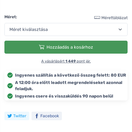
Méret:
Mérettáblázat
Hozzáadás a kosárhoz
A vásárlásért
1 449
pont jár.
Ingyenes szállítás a következő összeg felett: 80 EUR
A 12:00 óra előtt leadott megrendeléseket azonnal
feladjuk.
Ingyenes csere és visszaküldés 90 napon belül
Twitter
Facebook