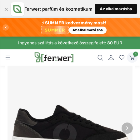
×
Ferwer: parfüm és kozmetikum
Az alkalmazásba
⚡
SUMMER kedvezmény most!
×
SUMMER
Az alkalmazásba
Ingyenes szállítás a következő összeg felett: 80 EUR
0
›