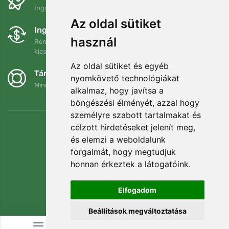
Ingyenes szállítás a következő összeg felett: 80 EUR
Az oldal sütiket
Ingyenes csere és visszaküldés
használ
Rendelését 90 napon belül bármikor visszaküldheti vagy
kicserélheti.
Az oldal sütiket és egyéb
Támogatjuk a Trees.org-ot
nyomkövető technológiákat
Minden megrendelésért ültetünk egy fát! Bővebben
Rólunk
.
alkalmaz, hogy javítsa a
böngészési élményét, azzal hogy
személyre szabott tartalmakat és
célzott hirdetéseket jelenít meg,
és elemzi a weboldalunk
forgalmát, hogy megtudjuk
honnan érkeztek a látogatóink.
Elfogadom
Beállítások megváltoztatása