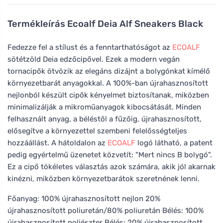
Termékleírás
Ecoalf Deia Alf Sneakers Black
Fedezze fel a stílust és a fenntarthatóságot az
ECOALF
sötétzöld Deia edzőcipővel. Ezek a modern vegán
tornacipők ötvözik az elegáns dizájnt a bolygónkat kímélő
környezetbarát anyagokkal. A 100%-ban újrahasznosított
nejlonból készült cipők kényelmet biztosítanak, miközben
minimalizálják a mikroműanyagok kibocsátását. Minden
felhasznált anyag, a béléstől a fűzőig, újrahasznosított,
elősegítve a környezettel szembeni felelősségteljes
hozzáállást. A hátoldalon az
ECOALF
logó látható, a patent
pedig egyértelmű üzenetet közvetít: "Mert nincs B bolygó".
Ez a cipő tökéletes választás azok számára, akik jól akarnak
kinézni, miközben környezetbarátok szeretnének lenni.
Főanyag: 100% újrahasznosított nejlon 20%
újrahasznosított poliuretán/80% poliuretán Bélés: 100%
újrahasznosított poliészter Bélés: 20% újrahasznosított