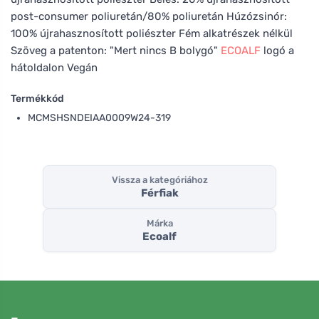
post-consumer poliuretán/80% poliuretán Húzózsinór:
100% újrahasznosított poliészter Fém alkatrészek nélkül
Szöveg a patenton: "Mert nincs B bolygó"
ECOALF
logó a
hátoldalon Vegán
Termékkód
MCMSHSNDEIAA0009W24-319
Vissza a kategóriához
Férfiak
Márka
Ecoalf