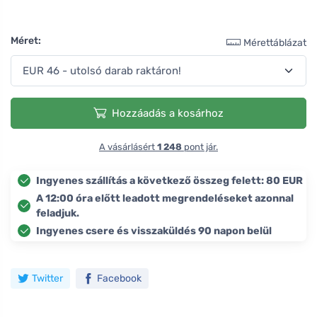
Méret:
Mérettáblázat
Hozzáadás a kosárhoz
A vásárlásért
1 248
pont jár.
Ingyenes szállítás a következő összeg felett: 80 EUR
A 12:00 óra előtt leadott megrendeléseket azonnal
feladjuk.
Ingyenes csere és visszaküldés 90 napon belül
Twitter
Facebook