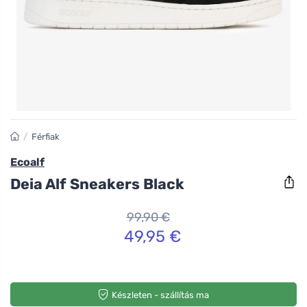
/
Férfiak
Ecoalf
Deia Alf Sneakers Black
99,90 €
49,95 €
Készleten - szállítás ma