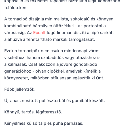
kopásálló és tökéletes tapadást biztosít a legkülönbözőbb
felületeken.
A tornacipő dizájnja minimalista, sokoldalú és könnyen
kombinálható bármilyen öltözékkel - a sportostól a
városiasig. Az
Ecoalf
logó finoman díszíti a cipő sarkát,
aláhúzva a fenntartható márkák támogatását.
Ezek a tornacipők nem csak a mindennapi városi
viselethez, hanem szabadidős vagy utazáshoz is
alkalmasak. Csatlakozzon a jövőre gondolkodó
generációhoz - olyan cipőkkel, amelyek kímélik a
környezetet, miközben stílusosan egészítik ki Önt.
Főbb jellemzők:
Újrahasznosított poliészterből és gumiból készült.
Könnyű, tartós, légáteresztő.
Kényelmes külső talp és puha párnázás.