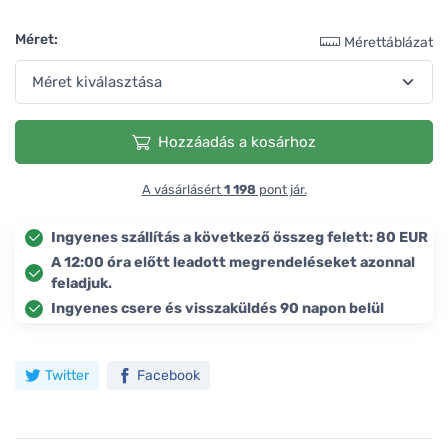
Méret:
Mérettáblázat
Hozzáadás a kosárhoz
A vásárlásért
1 198
pont jár.
Ingyenes szállítás a következő összeg felett: 80 EUR
A 12:00 óra előtt leadott megrendeléseket azonnal
feladjuk.
Ingyenes csere és visszaküldés 90 napon belül
Twitter
Facebook