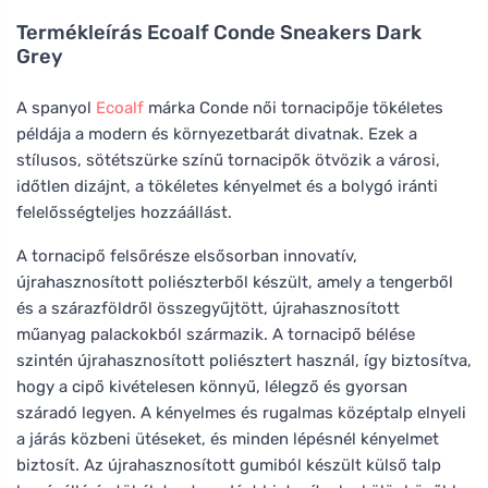
Termékleírás
Ecoalf Conde Sneakers Dark
Grey
A spanyol
Ecoalf
márka Conde női tornacipője tökéletes
példája a modern és környezetbarát divatnak. Ezek a
stílusos, sötétszürke színű tornacipők ötvözik a városi,
időtlen dizájnt, a tökéletes kényelmet és a bolygó iránti
felelősségteljes hozzáállást.
A tornacipő felsőrésze elsősorban innovatív,
újrahasznosított poliészterből készült, amely a tengerből
és a szárazföldről összegyűjtött, újrahasznosított
műanyag palackokból származik. A tornacipő bélése
szintén újrahasznosított poliésztert használ, így biztosítva,
hogy a cipő kivételesen könnyű, lélegző és gyorsan
száradó legyen. A kényelmes és rugalmas középtalp elnyeli
a járás közbeni ütéseket, és minden lépésnél kényelmet
biztosít. Az újrahasznosított gumiból készült külső talp