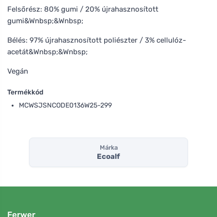
Felsőrész: 80% gumi / 20% újrahasznosított
gumi&Wnbsp;&Wnbsp;
Bélés: 97% újrahasznosított poliészter / 3% cellulóz-
acetát&Wnbsp;&Wnbsp;
Vegán
Termékkód
MCWSJSNCODE0136W25-299
Márka
Ecoalf
Ferwer