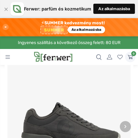
×
Ferwer: parfüm és kozmetikum
Az alkalmazásba
⚡
SUMMER kedvezmény most!
×
SUMMER
Az alkalmazásba
Ingyenes szállítás a következő összeg felett: 80 EUR
0
›