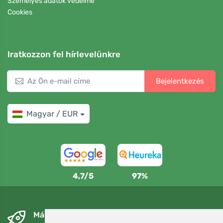
Személyes adatok védelme
Cookies
Iratkozzon fel hírlevelünkre
Bejelentkezés
Magyar / EUR
4,7/5
97%
Másnapra és ingyenesen