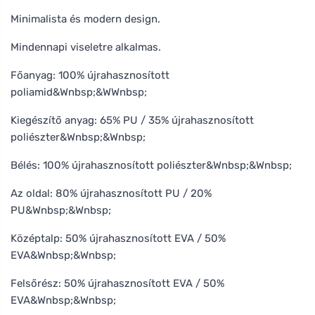
Minimalista és modern design.
Mindennapi viseletre alkalmas.
Főanyag: 100% újrahasznosított
poliamid&Wnbsp;&WWnbsp;
Kiegészítő anyag: 65% PU / 35% újrahasznosított
poliészter&Wnbsp;&Wnbsp;
Bélés: 100% újrahasznosított poliészter&Wnbsp;&Wnbsp;
Az oldal: 80% újrahasznosított PU / 20%
PU&Wnbsp;&Wnbsp;
Középtalp: 50% újrahasznosított EVA / 50%
EVA&Wnbsp;&Wnbsp;
Felsőrész: 50% újrahasznosított EVA / 50%
EVA&Wnbsp;&Wnbsp;