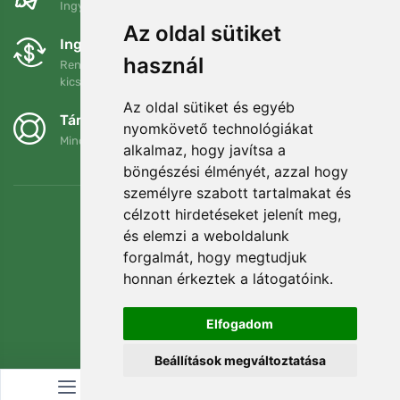
Ingyenes szállítás a következő összeg felett: 80 EUR
Az oldal sütiket
Ingyenes csere és visszaküldés
használ
Rendelését 90 napon belül bármikor visszaküldheti vagy
kicserélheti.
Az oldal sütiket és egyéb
Támogatjuk a Trees.org-ot
nyomkövető technológiákat
Minden megrendelésért ültetünk egy fát! Bővebben
Rólunk
.
alkalmaz, hogy javítsa a
böngészési élményét, azzal hogy
személyre szabott tartalmakat és
célzott hirdetéseket jelenít meg,
és elemzi a weboldalunk
forgalmát, hogy megtudjuk
honnan érkeztek a látogatóink.
Elfogadom
Beállítások megváltoztatása
© Topshelf s.r.o. Minden jog fenntartva.