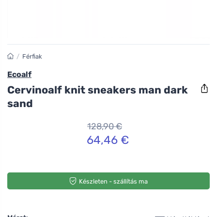
/
Férfiak
Ecoalf
Cervinoalf knit sneakers man dark
sand
128,90 €
64,46 €
Készleten - szállítás ma