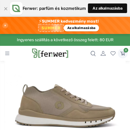
×
Ferwer: parfüm és kozmetikum
Az alkalmazásba
⚡
SUMMER kedvezmény most!
×
SUMMER
Az alkalmazásba
Ingyenes szállítás a következő összeg felett: 80 EUR
0