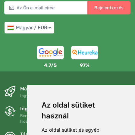
Bejelentkezés
Magyar / EUR
4,7/5
97%
Másnapra és ingyenesen
Ingyenes szállítás a következő összeg felett: 80 EUR
Az oldal sütiket
Ingyenes csere és visszaküldés
használ
Rendelését 90 napon belül bármikor visszaküldheti vagy
kicserélheti.
Az oldal sütiket és egyéb
Támogatjuk a Trees.org-ot