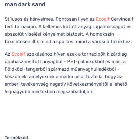
man dark sand
Stílusos és kényelmes. Pontosan ilyen az
Ecoalf
Cervinoalf
férfi tornacipő. A kellemes kötött anyag rugalmasságot és
abszolút viselési kényelmet biztosít. A homokszín
tökéletesen illik mind a sportos, mind a városi öltözékhez.
Az
Ecoalf
szokásához híven ezek a tornacipők kizárólag
újrahasznosított anyagból - PET-palackokból és más, a
Földközi-tengerből származó műanyaghulladékból -
készülnek, amelyeknek a márka célul tűzte ki, hogy az
emberi tevékenység negatív következményeitől a lehető
legnagyobb mértékben megszabaduljon.
Termékkód