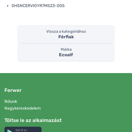
SHSNCERVI0YR7MS23-005
Vissza a kategóriához
Férfiak
Márka
Ecoalf
Ferwer
Rólunk
Nagykereskedelem
Töltse le az alkalmazást
Get it on