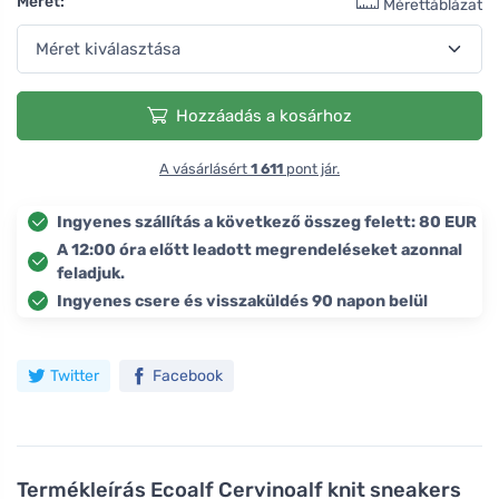
Méret:
Mérettáblázat
Hozzáadás a kosárhoz
A vásárlásért
1 611
pont jár.
Ingyenes szállítás a következő összeg felett: 80 EUR
A 12:00 óra előtt leadott megrendeléseket azonnal
feladjuk.
Ingyenes csere és visszaküldés 90 napon belül
Twitter
Facebook
Termékleírás
Ecoalf Cervinoalf knit sneakers