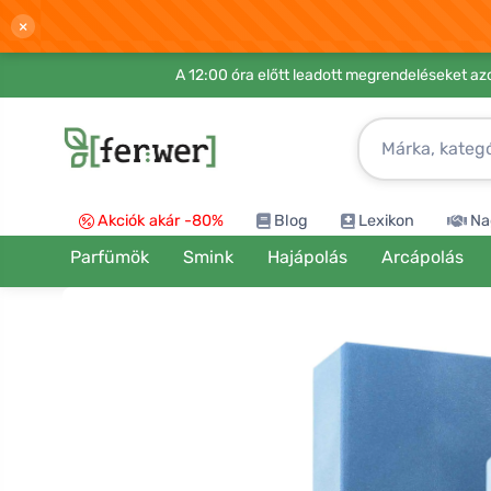
×
A 12:00 óra előtt leadott megrendeléseket azo
Akciók akár -80%
Blog
Lexikon
Na
Parfümök
Smink
Hajápolás
Arcápolás