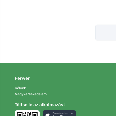
Ferwer
Rólunk
Nagykereskedelem
Töltse le az alkalmazást
Download on the