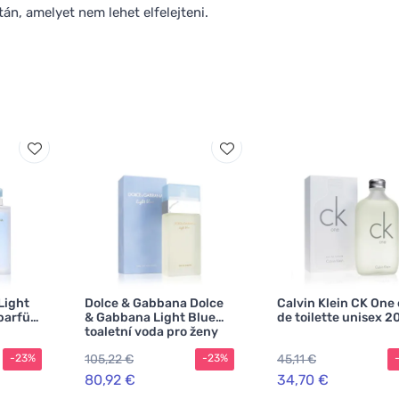
án, amelyet nem lehet elfelejteni.
Light
Dolce & Gabbana Dolce
Calvin Klein CK One
 parfüm
& Gabbana Light Blue
de toilette unisex 2
toaletní voda pro ženy
105,22 €
45,11 €
-23%
-23%
80,92 €
34,70 €