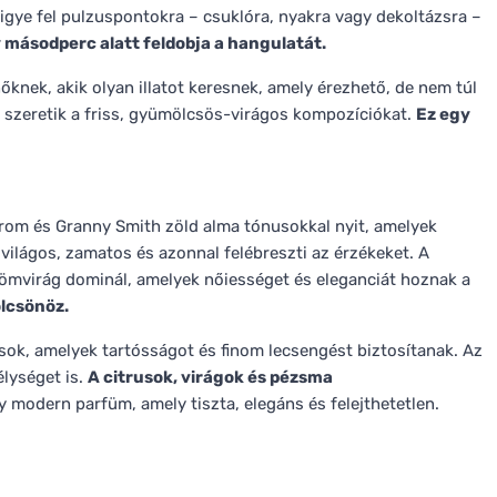
igye fel pulzuspontokra – csuklóra, nyakra vagy dekoltázsra –
másodperc alatt feldobja a hangulatát.
őknek, akik olyan illatot keresnek, amely érezhető, de nem túl
ik szeretik a friss, gyümölcsös-virágos kompozíciókat.
Ez egy
trom és Granny Smith zöld alma tónusokkal nyit, amelyek
világos, zamatos és azonnal felébreszti az érzékeket. A
ömvirág dominál, amelyek nőiességet és eleganciát hoznak a
lcsönöz.
sok, amelyek tartósságot és finom lecsengést biztosítanak. Az
élységet is.
A citrusok, virágok és pézsma
modern parfüm, amely tiszta, elegáns és felejthetetlen.