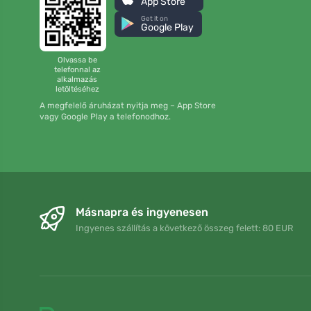
App Store
Get it on
Google Play
Olvassa be
telefonnal az
alkalmazás
letöltéséhez
A megfelelő áruházat nyitja meg – App Store
vagy Google Play a telefonodhoz.
Másnapra és ingyenesen
Ingyenes szállítás a következő összeg felett: 80 EUR