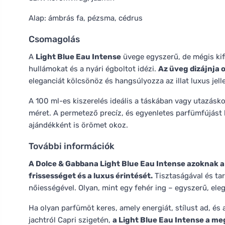
Alap: ámbrás fa, pézsma, cédrus
Csomagolás
A
Light Blue Eau Intense
üvege egyszerű, de mégis kif
hullámokat és a nyári égboltot idézi.
Az üveg dizájnja 
eleganciát kölcsönöz és hangsúlyozza az illat luxus jell
A 100 ml-es kiszerelés ideális a táskában vagy utazásk
méret. A permetező precíz, és egyenletes parfümfújást 
ajándékként is örömet okoz.
További információk
A Dolce & Gabbana Light Blue Eau Intense azoknak a 
frissességet és a luxus érintését.
Tisztaságával és tar
nőiességével. Olyan, mint egy fehér ing – egyszerű, elegá
Ha olyan parfümöt keres, amely energiát, stílust ad, és 
jachtról Capri szigetén,
a Light Blue Eau Intense a meg