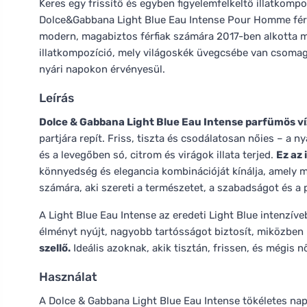
Keres egy frissítő és egyben figyelemfelkeltő illatkomp
Dolce&Gabbana Light Blue Eau Intense Pour Homme férfi 
modern, magabiztos férfiak számára 2017-ben alkotta me
illatkompozíció, mely világoskék üvegcsébe van csomagol
nyári napokon érvényesül.
Leírás
Dolce & Gabbana Light Blue Eau Intense parfümös v
partjára repít. Friss, tiszta és csodálatosan nőies – a 
és a levegőben só, citrom és virágok illata terjed.
Ez az 
könnyedség és elegancia kombinációját kínálja, amely m
számára, aki szereti a természetet, a szabadságot és a p
A Light Blue Eau Intense az eredeti Light Blue intenzíve
élményt nyújt, nagyobb tartósságot biztosít, miközbe
szellő.
Ideális azoknak, akik tisztán, frissen, és mégis 
Használat
A Dolce & Gabbana Light Blue Eau Intense tökéletes nap