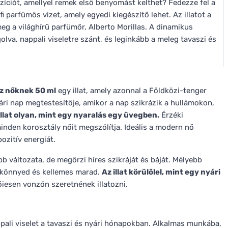
ozíciót, amellyel remek első benyomást kelthet? Fedezze fel a
parfümös vizet, amely egyedi kiegészítő lehet. Az illatot a
g a világhírű parfümőr, Alberto Morillas. A dinamikus
va, nappali viseletre szánt, és leginkább a meleg tavaszi és
íz nőknek 50 ml
egy illat, amely azonnal a Földközi-tenger
nyári nap megtestesítője, amikor a nap szikrázik a hullámokon,
illat olyan, mint egy nyaralás egy üvegben.
Érzéki
inden korosztály nőit megszólítja. Ideális a modern nő
ozitív energiát.
bb változata, de megőrzi híres szikráját és báját. Mélyebb
n könnyed és kellemes marad.
Az illat körülölel, mint egy nyári
nőiesen vonzón szeretnének illatozni.
pali viselet a tavaszi és nyári hónapokban. Alkalmas munkába,