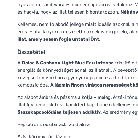
nyaralásra, randevúra és mindennapi városi sétákhoz. V
és hagyja, hogy az illat teljesen kibontakozzon.
Néhány 
Kellemes, nem tolakodó jellege miatt ideális azoknak a n
erős. Fiatal lányoknak és érett nőknek is megfelelő, ak
illat, amely sosem fogja untatni Önt.
Összetétel
A
Dolce & Gabbana Light Blue Eau Intense
frissítő ci
energiát és könnyedséget adnak az illatnak. A bevezető 
középső tónusokban a gyönyörű jázmin és a bódító kör
kompozícióba.
A jázmin finom virágos nemességet kö
Az alapot ámbra és pézsma alkotja – meleg, érzéki tónu
illat így nemcsak friss karaktert kap, hanem kellemes m
összekapcsolódása teljesen addiktív.
Az eredmény egy 
Fej: citrom, őszibarack, zöld alma
Szív: körömvirág, jázmin