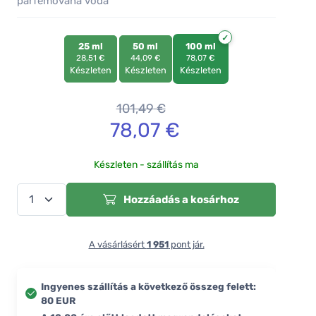
parfémovaná voda
25 ml
50 ml
100 ml
28,51 €
44,09 €
78,07 €
Készleten
Készleten
Készleten
101,49
€
78,07
€
Készleten - szállítás ma
Hozzáadás a kosárhoz
A vásárlásért
1 951
pont jár.
Ingyenes szállítás a következő összeg felett:
80 EUR