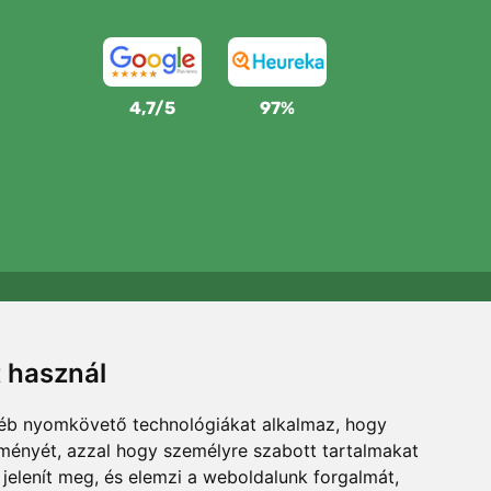
4,7/5
97%
Támogatjuk a Trees.org-ot
Minden megrendelésért ültetünk egy fát! Bővebben
t használ
Rólunk
.
gyéb nyomkövető technológiákat alkalmaz, hogy
lményét, azzal hogy személyre szabott tartalmakat
 jelenít meg, és elemzi a weboldalunk forgalmát,