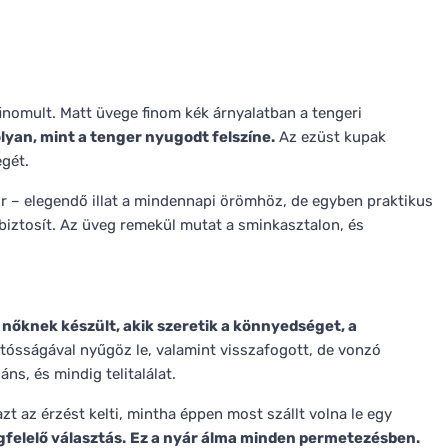
inomult. Matt üvege finom kék árnyalatban a tengeri
olyan, mint a tenger nyugodt felszíne.
Az ezüst kupak
egét.
or – elegendő illat a mindennapi örömhöz, de egyben praktikus
biztosít. Az üveg remekül mutat a sminkasztalon, és
nőknek készült, akik szeretik a könnyedséget, a
tósságával nyűgöz le, valamint visszafogott, de vonzó
ns, és mindig telitalálat.
azt az érzést kelti, mintha éppen most szállt volna le egy
felelő választás.
Ez a nyár álma minden permetezésben.