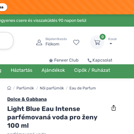
ba
Ingyenes csere és visszaküldés 90 napon belül
0
Bejelentkezés
Kosár
Fiókom
Ferwer Club
Kapcsolat
g
Háztartás
Ajándékok
Cipők / Ruházat
/
Parfümök
/
Női parfümök
/
Eau de Parfum
Dolce & Gabbana
Light Blue Eau Intense
parfémovaná voda pro ženy
100 ml