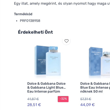
Egy illat, amely megérint, és olyan nyomot hagy maga ut
Termékkód
PRF0138958
Érdekelheti Önt
Dolce & Gabbana Dolce
Dolce & Gabbana 
& Gabbana Light Blue
Blue Eau Intense
Eau Intense parfüm
nőknek 50 ml
nőknek 25 ml
41,87 €
57,31 €
-32%
28,51 €
44,09 €