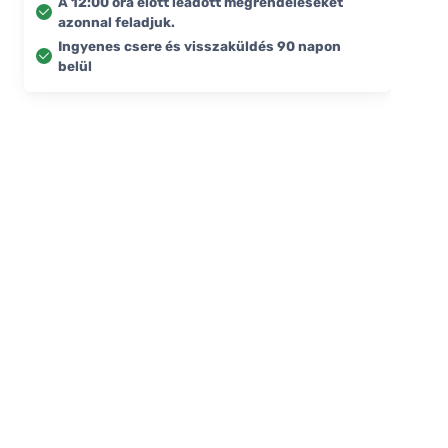
A 12:00 óra előtt leadott megrendeléseket
azonnal feladjuk.
Ingyenes csere és visszaküldés 90 napon
belül