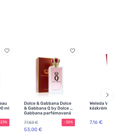
 eau
Dolce & Gabbana Dolce
Weleda VERY CHERRY
00 ml
& Gabbana Q by Dolce &
kézkrém
Gabbana parfémovaná
voda pro ženy
7,16 €
77,83 €
-23%
-32%
53,00 €