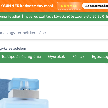
⚡
SUMMER kedvezmény most!
SUMMER
Az alkalmazás
nnal feladjuk. |
Ingyenes szállítás a következő összeg felett: 80 EUR
| 
gykereskedelem
Testápolás és higiénia
Gyerekek
Férfiak
Egészsé