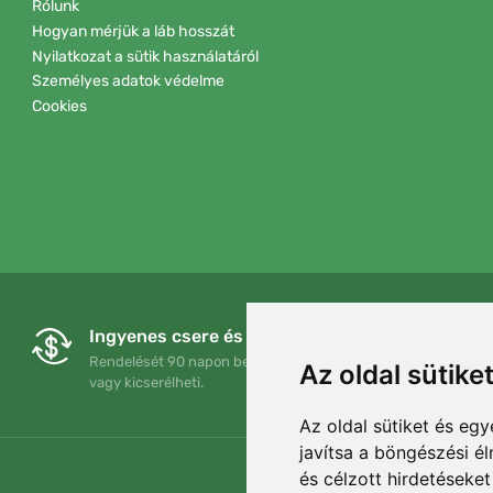
Rólunk
Hogyan mérjük a láb hosszát
Nyilatkozat a sütik használatáról
Személyes adatok védelme
Cookies
Ingyenes csere és visszaküldés
Rendelését 90 napon belül bármikor visszaküldheti
Az oldal sütike
vagy kicserélheti.
Az oldal sütiket és e
javítsa a böngészési é
és célzott hirdetéseket