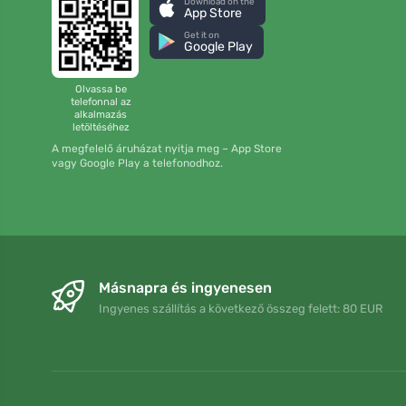
Download on the
App Store
Get it on
Google Play
Olvassa be
telefonnal az
alkalmazás
letöltéséhez
A megfelelő áruházat nyitja meg – App Store
vagy Google Play a telefonodhoz.
Másnapra és ingyenesen
Ingyenes szállítás a következő összeg felett: 80 EUR