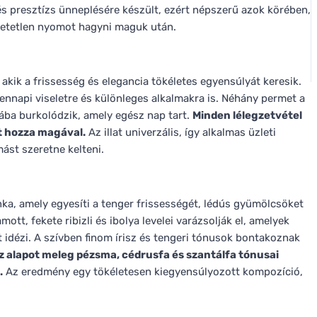
és presztízs ünneplésére készült, ezért népszerű azok körében,
hetetlen nyomot hagyni maguk után.
 akik a frissesség és elegancia tökéletes egyensúlyát keresik.
dennapi viseletre és különleges alkalmakra is. Néhány permet a
ába burkolódzik, amely egész nap tart.
Minden lélegzetvétel
et hozza magával.
Az illat univerzális, így alkalmas üzleti
ást szeretne kelteni.
a, amely egyesíti a tenger frissességét, lédús gyümölcsöket
t, fekete ribizli és ibolya levelei varázsolják el, amelyek
 idézi. A szívben finom írisz és tengeri tónusok bontakoznak
z alapot meleg pézsma, cédrusfa és szantálfa tónusai
.
Az eredmény egy tökéletesen kiegyensúlyozott kompozíció,