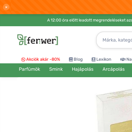
×
A 12:00 óra előtt leadott megrendeléseket azo
Akciók akár -80%
Blog
Lexikon
Na
Parfümök
Smink
Hajápolás
Arcápolás