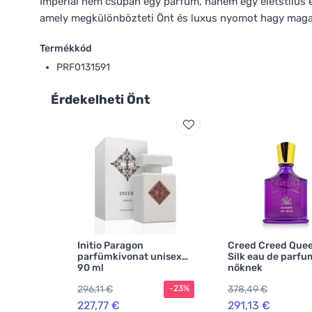
Imperial nem csupán egy parfüm, hanem egy életstílus és 
amely megkülönbözteti Önt és luxus nyomot hagy maga
Termékkód
PRF0131591
Érdekelheti Önt
Initio Paragon
Creed Creed Quee
parfümkivonat unisex
Silk eau de parfu
90 ml
nőknek
296,11 €
378,49 €
-23%
227,77 €
291,13 €