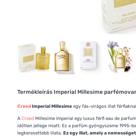
Termékleírás
Imperial Millesime parfémova
Creed
Imperial Millesime
egy fás-virágos illat férfiakna
A
Creed
Millesime Imperial egy luxus férfi eau de parfum
időtlen jellege miatt. Ez a parfüm gyöngyszeme 1995-ben
legkeresettebb illata.
Ez egy illat, amely a nemességet,