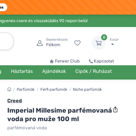
ba
Ingyenes csere és visszaküldés 90 napon belül
0
Bejelentkezés
Kosár
Fiókom
Ferwer Club
Kapcsolat
g
Háztartás
Ajándékok
Cipők / Ruházat
/
Parfümök
/
Férfi parfümök
/
Niche parfümök
Creed
Imperial Millesime parfémovaná
voda pro muže 100 ml
parfémovaná voda