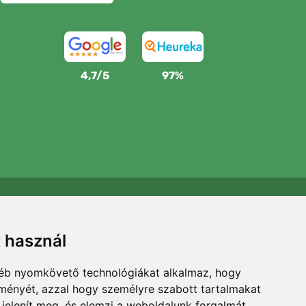
4,7/5
97%
Támogatjuk a Trees.org-ot
Minden megrendelésért ültetünk egy fát! Bővebben
t használ
Rólunk
.
gyéb nyomkövető technológiákat alkalmaz, hogy
lményét, azzal hogy személyre szabott tartalmakat
 jelenít meg, és elemzi a weboldalunk forgalmát,