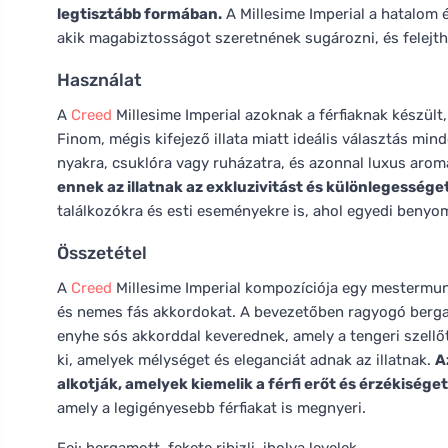
legtisztább formában.
A Millesime Imperial a hatalom 
akik magabiztosságot szeretnének sugározni, és felejt
Használat
A
Creed
Millesime Imperial azoknak a férfiaknak készült,
Finom, mégis kifejező illata miatt ideális választás min
nyakra, csuklóra vagy ruházatra, és azonnal luxus arom
ennek az illatnak az exkluzivitást és különlegesség
találkozókra és esti eseményekre is, ahol egyedi benyom
Összetétel
A
Creed
Millesime Imperial kompozíciója egy mestermunk
és nemes fás akkordokat. A bevezetőben ragyogó bergamot
enyhe sós akkorddal keverednek, amely a tengeri szellőt
ki, amelyek mélységet és eleganciát adnak az illatnak.
A
alkotják, amelyek kiemelik a férfi erőt és érzékiséget
amely a legigényesebb férfiakat is megnyeri.