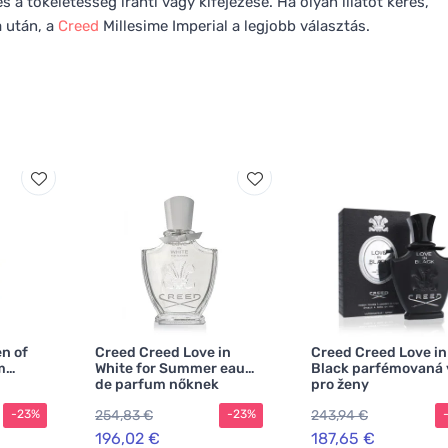
a tökéletesség iránti vágy kifejezése. Ha olyan illatot keres,
 után, a
Creed
Millesime Imperial a legjobb választás.
n of
Creed Creed Love in
Creed Creed Love in
m
White for Summer eau
Black parfémovaná
de parfum nőknek
pro ženy
254,83 €
243,94 €
-23%
-23%
196,02 €
187,65 €