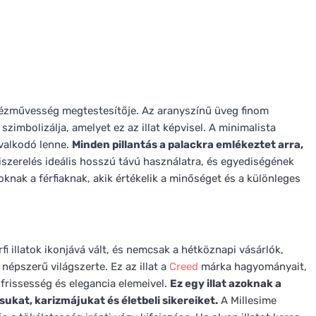
 kézművesség megtestesítője. Az aranyszínű üveg finom
szimbolizálja, amelyet ez az illat képvisel. A minimalista
ivalkodó lenne.
Minden pillantás a palackra emlékeztet arra,
szerelés ideális hosszú távú használatra, és egyediségének
knak a férfiaknak, akik értékelik a minőséget és a különleges
fi illatok ikonjává vált, és nemcsak a hétköznapi vásárlók,
épszerű világszerte. Ez az illat a
Creed
márka hagyományait,
frissesség és elegancia elemeivel.
Ez egy illat azoknak a
ukat, karizmájukat és életbeli sikereiket.
A Millesime