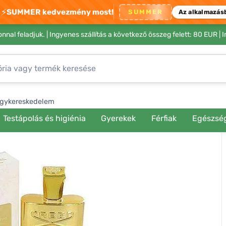
⚡
SUMMER kedvezmény most!
SUMMER
Az alkalmazás
nnal feladjuk. |
Ingyenes szállítás a következő összeg felett: 80 EUR
| 
gykereskedelem
Testápolás és higiénia
Gyerekek
Férfiak
Egészsé