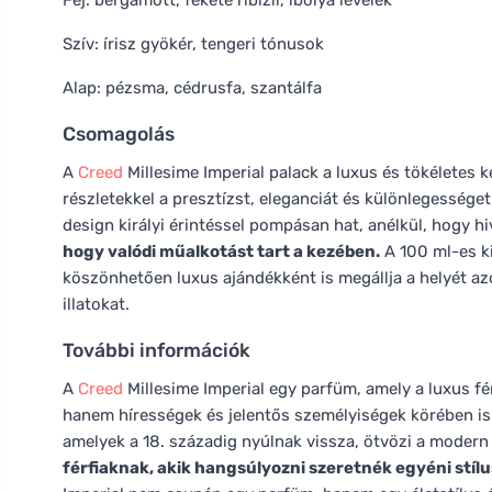
Fej: bergamott, fekete ribizli, ibolya levelek
Szív: írisz gyökér, tengeri tónusok
Alap: pézsma, cédrusfa, szantálfa
Csomagolás
A
Creed
Millesime Imperial palack a luxus és tökéletes
részletekkel a presztízst, eleganciát és különlegességet 
design királyi érintéssel pompásan hat, anélkül, hogy h
hogy valódi műalkotást tart a kezében.
A 100 ml-es ki
köszönhetően luxus ajándékként is megállja a helyét azo
illatokat.
További információk
A
Creed
Millesime Imperial egy parfüm, amely a luxus fér
hanem hírességek és jelentős személyiségek körében is n
amelyek a 18. századig nyúlnak vissza, ötvözi a modern 
férfiaknak, akik hangsúlyozni szeretnék egyéni stílus