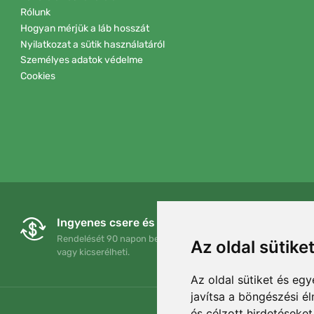
Rólunk
Hogyan mérjük a láb hosszát
Nyilatkozat a sütik használatáról
Személyes adatok védelme
Cookies
Ingyenes csere és visszaküldés
Rendelését 90 napon belül bármikor visszaküldheti
Az oldal sütike
vagy kicserélheti.
Az oldal sütiket és e
javítsa a böngészési é
és célzott hirdetéseket