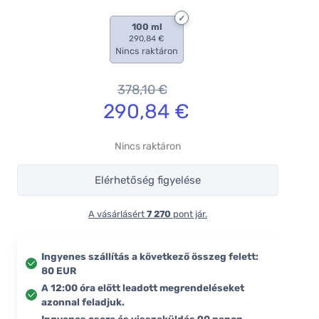
100 ml
290,84 €
Nincs raktáron
378,10
€
290,84
€
Nincs raktáron
Elérhetőség figyelése
A vásárlásért
7 270
pont jár.
Ingyenes szállítás a következő összeg felett:
80 EUR
A 12:00 óra előtt leadott megrendeléseket
azonnal feladjuk.
Ingyenes csere és visszaküldés 90 napon