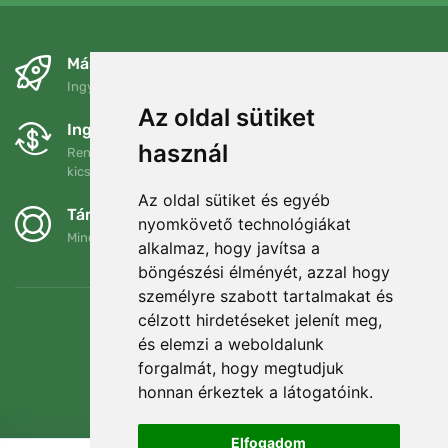
Másnapra és ingyenesen
Ingyenes szállítás a következő összeg felett: 80 EUR
Az oldal sütiket
Ingyenes csere és visszaküldés
használ
Rendelését 90 napon belül bármikor visszaküldheti vagy
kicserélheti.
Az oldal sütiket és egyéb
Támogatjuk a Trees.org-ot
nyomkövető technológiákat
Minden megrendelésért ültetünk egy fát! Bővebben
Rólunk
.
alkalmaz, hogy javítsa a
böngészési élményét, azzal hogy
személyre szabott tartalmakat és
célzott hirdetéseket jelenít meg,
és elemzi a weboldalunk
forgalmát, hogy megtudjuk
honnan érkeztek a látogatóink.
Elfogadom