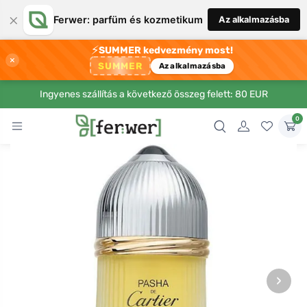
×
Ferwer: parfüm és kozmetikum
Az alkalmazásba
⚡
SUMMER kedvezmény most!
×
SUMMER
Az alkalmazásba
Ingyenes szállítás a következő összeg felett: 80 EUR
0
›