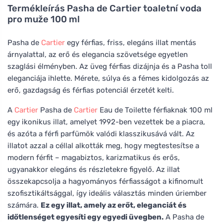
Termékleírás
Pasha de Cartier toaletní voda
pro muže 100 ml
Pasha de
Cartier
egy férfias, friss, elegáns illat mentás
árnyalattal, az erő és elegancia szövetsége egyetlen
szaglási élményben. Az üveg férfias dizájnja és a Pasha toll
eleganciája ihlette. Mérete, súlya és a fémes kidolgozás az
erő, gazdagság és férfias potenciál érzetét kelti.
A
Cartier
Pasha de
Cartier
Eau de Toilette férfiaknak 100 ml
egy ikonikus illat, amelyet 1992-ben vezettek be a piacra,
és azóta a férfi parfümök valódi klasszikusává vált. Az
illatot azzal a céllal alkották meg, hogy megtestesítse a
modern férfit – magabiztos, karizmatikus és erős,
ugyanakkor elegáns és részletekre figyelő. Az illat
összekapcsolja a hagyományos férfiasságot a kifinomult
szofisztikáltsággal, így ideális választás minden úriember
számára.
Ez egy illat, amely az erőt, eleganciát és
időtlenséget egyesíti egy egyedi üvegben.
A Pasha de