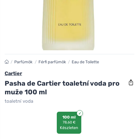
/
Parfümök
/
Férfi parfümök
/
Eau de Toilette
Cartier
Pasha de Cartier toaletní voda pro
muže 100 ml
toaletní voda
100 ml
78,60 €
Készleten