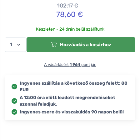
102,17
€
78,60
€
Készleten - 24 órán belül szállítunk
Hozzáadás a kosárhoz
A vásárlásért
1 964
pont jár.
Ingyenes szállítás a következő összeg felett: 80
EUR
A 12:00 óra előtt leadott megrendeléseket
azonnal feladjuk.
Ingyenes csere és visszaküldés 90 napon belül