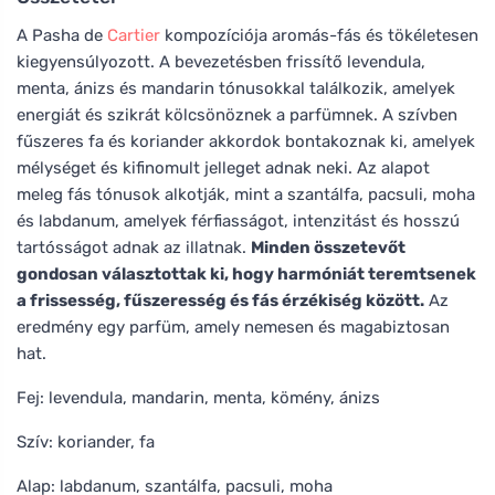
A Pasha de
Cartier
kompozíciója aromás-fás és tökéletesen
kiegyensúlyozott. A bevezetésben frissítő levendula,
menta, ánizs és mandarin tónusokkal találkozik, amelyek
energiát és szikrát kölcsönöznek a parfümnek. A szívben
fűszeres fa és koriander akkordok bontakoznak ki, amelyek
mélységet és kifinomult jelleget adnak neki. Az alapot
meleg fás tónusok alkotják, mint a szantálfa, pacsuli, moha
és labdanum, amelyek férfiasságot, intenzitást és hosszú
tartósságot adnak az illatnak.
Minden összetevőt
gondosan választottak ki, hogy harmóniát teremtsenek
a frissesség, fűszeresség és fás érzékiség között.
Az
eredmény egy parfüm, amely nemesen és magabiztosan
hat.
Fej: levendula, mandarin, menta, kömény, ánizs
Szív: koriander, fa
Alap: labdanum, szantálfa, pacsuli, moha