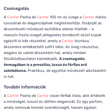
Csomagolás
A
Cartier
Pasha de
Cartier
100 ml-es üvege a
Cartier
márka
luxusának és eleganciájának megtestesítője. Dizájnját az
ékszerészeti művészet esztétikai elemei ihlették – a
masszív tiszta üveget jellegzetes bordázott ezüst kupak
egészíti ki kék részlettel, amely a
Cartier
ikonikus
ékszereire emlékeztető zafírt idézi. Az üveg robusztus,
elegáns és valódi ékszerként hat, amely minden
fésülködőasztalon kiemelkedik.
A csomagolás
önmagában is a presztízs, luxus és férfias erő
szimbóluma.
Praktikus, de egyúttal művészeti alkotásként
is hat.
További információk
A
Cartier
Pasha de
Cartier
olyan férfiak illata, akik értékelik
a minőséget, luxust és időtlen eleganciát. Ez egy parfüm,
amely nemcsak kiemeli személyiségét, hanem egyben