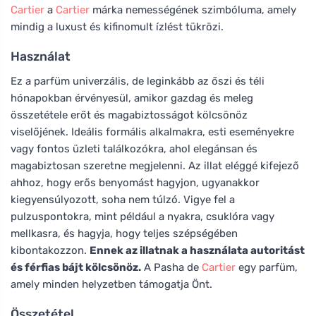
Cartier
a
Cartier
márka nemességének szimbóluma, amely
mindig a luxust és kifinomult ízlést tükrözi.
Használat
Ez a parfüm univerzális, de leginkább az őszi és téli
hónapokban érvényesül, amikor gazdag és meleg
összetétele erőt és magabiztosságot kölcsönöz
viselőjének. Ideális formális alkalmakra, esti eseményekre
vagy fontos üzleti találkozókra, ahol elegánsan és
magabiztosan szeretne megjelenni. Az illat eléggé kifejező
ahhoz, hogy erős benyomást hagyjon, ugyanakkor
kiegyensúlyozott, soha nem túlzó. Vigye fel a
pulzuspontokra, mint például a nyakra, csuklóra vagy
mellkasra, és hagyja, hogy teljes szépségében
kibontakozzon.
Ennek az illatnak a használata autoritást
és férfias bájt kölcsönöz.
A Pasha de
Cartier
egy parfüm,
amely minden helyzetben támogatja Önt.
Összetétel