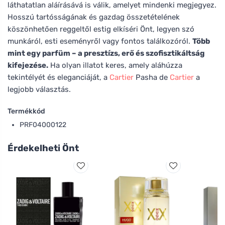
láthatatlan aláírásává is válik, amelyet mindenki megjegyez.
Hosszú tartósságának és gazdag összetételének
köszönhetően reggeltől estig elkíséri Önt, legyen szó
munkáról, esti eseményről vagy fontos találkozóról.
Több
mint egy parfüm – a presztízs, erő és szofisztikáltság
kifejezése.
Ha olyan illatot keres, amely aláhúzza
tekintélyét és eleganciáját, a
Cartier
Pasha de
Cartier
a
legjobb választás.
Termékkód
PRF04000122
Érdekelheti Önt