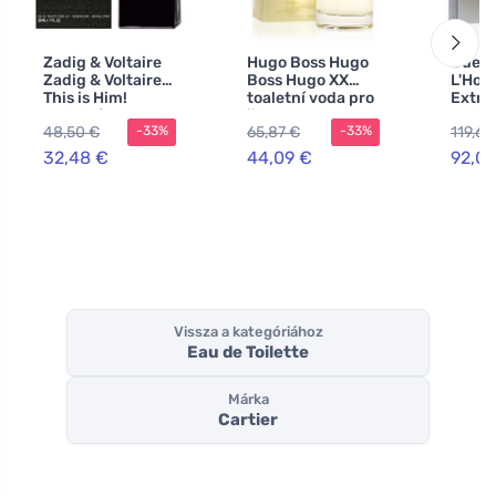
Zadig & Voltaire
Hugo Boss Hugo
Guerl
Zadig & Voltaire
Boss Hugo XX
L'Hom
This is Him!
toaletní voda pro
Extre
toaletní voda pro
ženy
parf
48,50 €
65,87 €
119,60
-33%
-33%
muže
férfi
32,48 €
44,09 €
92,01
Vissza a kategóriához
Eau de Toilette
Márka
Cartier