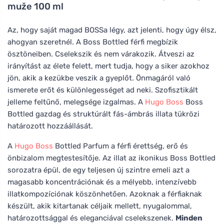
muže 100 ml
Az, hogy saját magad BOSSa légy, azt jelenti, hogy úgy élsz,
ahogyan szeretnél. A Boss Bottled férfi megbízik
ösztöneiben. Cselekszik és nem várakozik. Átveszi az
irányítást az élete felett, mert tudja, hogy a siker azokhoz
jön, akik a kezükbe veszik a gyeplőt. Önmagáról való
ismerete erőt és különlegességet ad neki. Szofisztikált
jelleme feltűnő, melegsége izgalmas. A
Hugo Boss
Boss
Bottled gazdag és struktúrált fás-ámbrás illata tükrözi
határozott hozzáállását.
A
Hugo Boss
Bottled Parfum a férfi érettség, erő és
önbizalom megtestesítője. Az illat az ikonikus Boss Bottled
sorozatra épül, de egy teljesen új szintre emeli azt a
magasabb koncentrációnak és a mélyebb, intenzívebb
illatkompozíciónak köszönhetően. Azoknak a férfiaknak
készült, akik kitartanak céljaik mellett, nyugalommal,
határozottsággal és eleganciával cselekszenek.
Minden