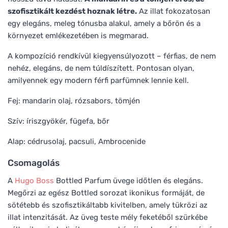
szofisztikált kezdést hoznak létre.
Az illat fokozatosan
egy elegáns, meleg tónusba alakul, amely a bőrön és a
környezet emlékezetében is megmarad.
A kompozíció rendkívül kiegyensúlyozott – férfias, de nem
nehéz, elegáns, de nem túldíszített. Pontosan olyan,
amilyennek egy modern férfi parfümnek lennie kell.
Fej: mandarin olaj, rózsabors, tömjén
Szív: íriszgyökér, fügefa, bőr
Alap: cédrusolaj, pacsuli, Ambrocenide
Csomagolás
A
Hugo Boss
Bottled Parfum üvege időtlen és elegáns.
Megőrzi az egész Bottled sorozat ikonikus formáját, de
sötétebb és szofisztikáltabb kivitelben, amely tükrözi az
illat intenzitását. Az üveg teste mély feketéből szürkébe