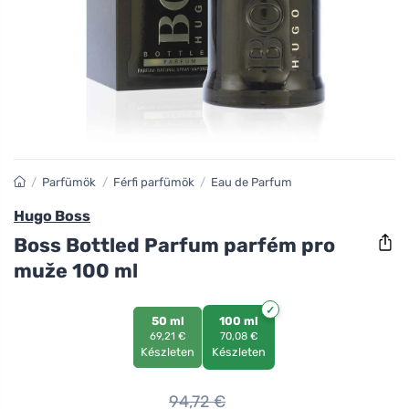
/
Parfümök
/
Férfi parfümök
/
Eau de Parfum
Hugo Boss
Boss Bottled Parfum parfém pro
muže 100 ml
50 ml
100 ml
69,21 €
70,08 €
Készleten
Készleten
94,72
€