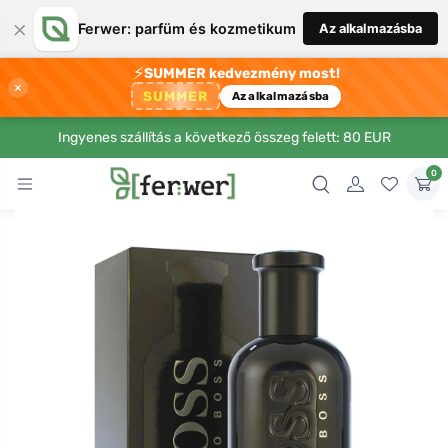
×
Ferwer: parfüm és kozmetikum
Az alkalmazásba
⚡
SUMMER kedvezmény most!
×
SUMMER
Az alkalmazásba
Ingyenes szállítás a következő összeg felett: 80 EUR
0