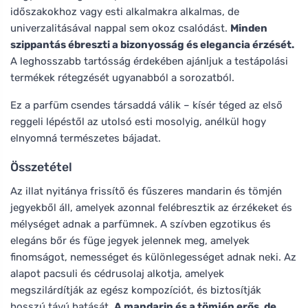
időszakokhoz vagy esti alkalmakra alkalmas, de
univerzalitásával nappal sem okoz csalódást.
Minden
szippantás ébreszti a bizonyosság és elegancia érzését.
A leghosszabb tartósság érdekében ajánljuk a testápolási
termékek rétegzését ugyanabból a sorozatból.
Ez a parfüm csendes társaddá válik – kísér téged az első
reggeli lépéstől az utolsó esti mosolyig, anélkül hogy
elnyomná természetes bájadat.
Összetétel
Az illat nyitánya frissítő és fűszeres mandarin és tömjén
jegyekből áll, amelyek azonnal felébresztik az érzékeket és
mélységet adnak a parfümnek. A szívben egzotikus és
elegáns bőr és füge jegyek jelennek meg, amelyek
finomságot, nemességet és különlegességet adnak neki. Az
alapot pacsuli és cédrusolaj alkotja, amelyek
megszilárdítják az egész kompozíciót, és biztosítják
hosszú távú hatását.
A mandarin és a tömjén erős, de