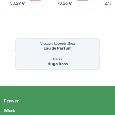
50,29 €
78,26 €
27,78
Vissza a kategóriához
Eau de Parfum
Márka
Hugo Boss
Ferwer
Rólunk