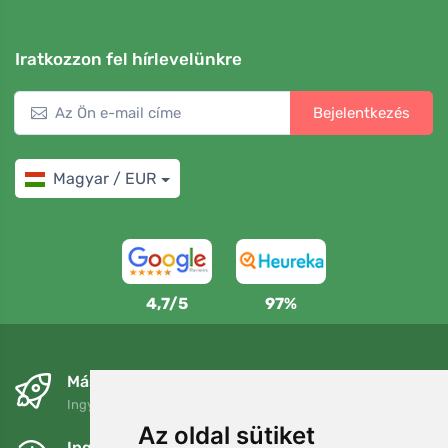
Iratkozzon fel hírlevelünkre
Bejelentkezés
Magyar / EUR
4,7/5
97%
Másnapra és ingyenesen
Ingyenes szállítás a következő összeg felett: 80 EUR
Az oldal sütiket
Ingyenes csere és visszaküldés