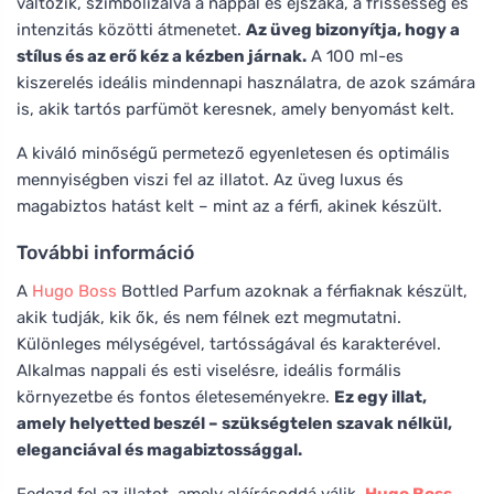
változik, szimbolizálva a nappal és éjszaka, a frissesség és
intenzitás közötti átmenetet.
Az üveg bizonyítja, hogy a
stílus és az erő kéz a kézben járnak.
A 100 ml-es
kiszerelés ideális mindennapi használatra, de azok számára
is, akik tartós parfümöt keresnek, amely benyomást kelt.
A kiváló minőségű permetező egyenletesen és optimális
mennyiségben viszi fel az illatot. Az üveg luxus és
magabiztos hatást kelt – mint az a férfi, akinek készült.
További információ
A
Hugo Boss
Bottled Parfum azoknak a férfiaknak készült,
akik tudják, kik ők, és nem félnek ezt megmutatni.
Különleges mélységével, tartósságával és karakterével.
Alkalmas nappali és esti viselésre, ideális formális
környezetbe és fontos életeseményekre.
Ez egy illat,
amely helyetted beszél – szükségtelen szavak nélkül,
eleganciával és magabiztossággal.
Fedezd fel az illatot, amely aláírásoddá válik.
Hugo Boss