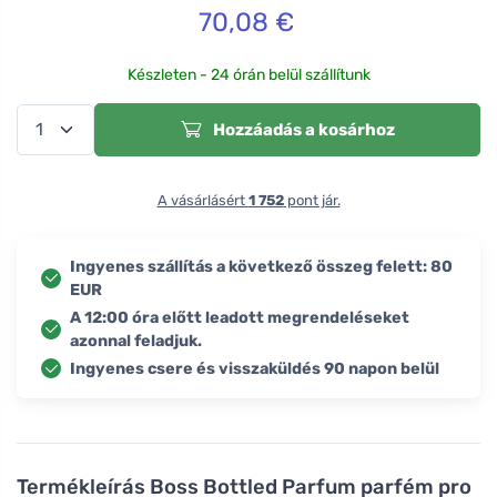
70,08
€
Készleten - 24 órán belül szállítunk
Hozzáadás a kosárhoz
A vásárlásért
1 752
pont jár.
Ingyenes szállítás a következő összeg felett: 80
EUR
A 12:00 óra előtt leadott megrendeléseket
azonnal feladjuk.
Ingyenes csere és visszaküldés 90 napon belül
Termékleírás
Boss Bottled Parfum parfém pro