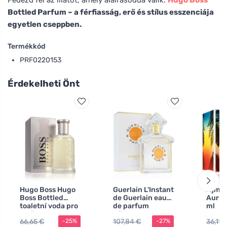
Bottled Parfum – a férfiasság, erő és stílus esszenciája
egyetlen cseppben.
Termékkód
PRF0220153
Érdekelheti Önt
Hugo Boss Hugo
Guerlain L'Instant
Ajmal
Boss Bottled
de Guerlain eau
Aurum
toaletní voda pro
de parfum
ml
muže
nőknek 75 ml
66,65 €
107,84 €
36,11 
-25%
-27%