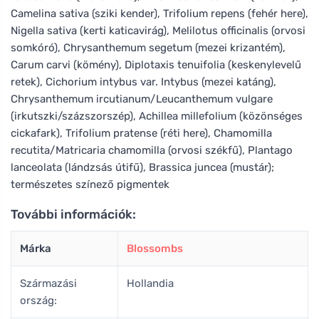
Camelina sativa (sziki kender), Trifolium repens (fehér here),
Nigella sativa (kerti katicavirág), Melilotus officinalis (orvosi
somkóró), Chrysanthemum segetum (mezei krizantém),
Carum carvi (kömény), Diplotaxis tenuifolia (keskenylevelű
retek), Cichorium intybus var. Intybus (mezei katáng),
Chrysanthemum ircutianum/Leucanthemum vulgare
(irkutszki/százszorszép), Achillea millefolium (közönséges
cickafark), Trifolium pratense (réti here), Chamomilla
recutita/Matricaria chamomilla (orvosi székfű), Plantago
lanceolata (lándzsás útifű), Brassica juncea (mustár);
természetes színező pigmentek
További információk:
Márka
Blossombs
Származási
Hollandia
ország: