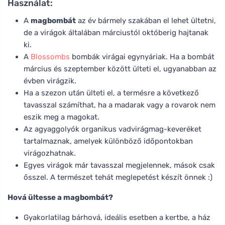
Használat:
A
magbombát
az év bármely szakában el lehet ültetni,
de a virágok általában márciustól októberig hajtanak
ki.
A
Blossombs
bombák virágai egynyáriak. Ha a bombát
március és szeptember között ülteti el, ugyanabban az
évben virágzik.
Ha a szezon után ülteti el, a termésre a következő
tavasszal számíthat, ha a madarak vagy a rovarok nem
eszik meg a magokat.
Az agyaggolyók organikus vadvirágmag-keveréket
tartalmaznak, amelyek különböző időpontokban
virágozhatnak.
Egyes virágok már tavasszal megjelennek, mások csak
ősszel. A természet tehát meglepetést készít önnek :)
Hová ültesse a magbombát?
Gyakorlatilag bárhová, ideális esetben a kertbe, a ház