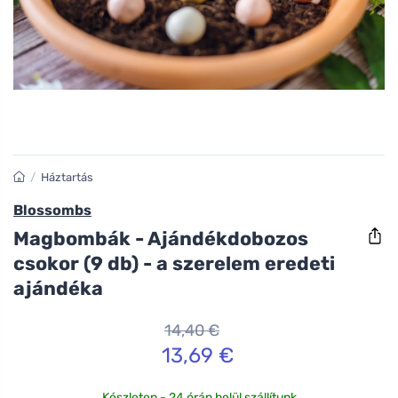
/
Háztartás
Blossombs
Magbombák - Ajándékdobozos
csokor (9 db) - a szerelem eredeti
ajándéka
14,40 €
13,69 €
Készleten - 24 órán belül szállítunk