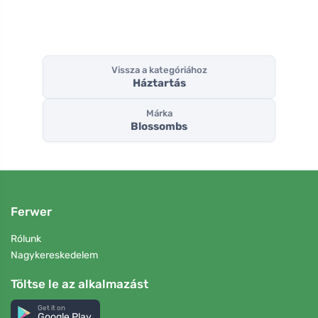
Vissza a kategóriához
Háztartás
Márka
Blossombs
Ferwer
Rólunk
Nagykereskedelem
Töltse le az alkalmazást
Get it on
Google Play