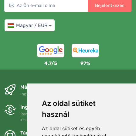
Bejelentkezés
Magyar / EUR
4,7/5
97%
Másnapra és ingyenesen
Ingyenes szállítás a következő összeg felett: 80 EUR
Az oldal sütiket
Ingyenes csere és visszaküldés
használ
Rendelését 90 napon belül bármikor visszaküldheti vagy
kicserélheti.
Az oldal sütiket és egyéb
Támogatjuk a Trees.org-ot
nyomkövető technológiákat