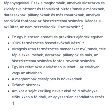
tápanyagokkal. Ezek a magbombák, amelyek kicsírázva és
kivirágzva otthont és táplálékot biztosítanak a méheknek,
darazsaknak, pillangóknak és más rovaroknak, amelyek
rendkívül fontosak az ökoszisztéma számára. Ráadásul –
aki ültet, az nem rosszalkodik. Csatlakozik? :)
Ez egy biztosan eredeti és praktikus ajándék egyben.
100% természetes összetevőkből készült.
Virágzás után természetes menedéket nyújtanak, tele
táplálékkal méhek, darazsak, pillangók és más, az
ökoszisztéma számára fontos rovarok számára.
Egy kis rétet akár a lakásban is lehet – az erkélyen
vagy az ablakban.
A magbombák cserépben is növekednek.
Örömet okoznak.
Amikor a saját kezűleg nevelt első zöld növényke
előbukkan a földből, az egyszerűen csodálatos érzés.
:)