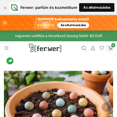
×
Ferwer: parfüm és kozmetikum
Az alkalmazásba
⚡
SUMMER kedvezmény most!
×
SUMMER
Az alkalmazásba
Ingyenes szállítás a következő összeg felett: 80 EUR
0
›