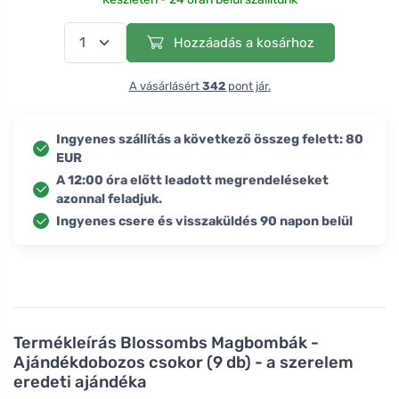
Hozzáadás a kosárhoz
A vásárlásért
342
pont jár.
Ingyenes szállítás a következő összeg felett: 80
EUR
A 12:00 óra előtt leadott megrendeléseket
azonnal feladjuk.
Ingyenes csere és visszaküldés 90 napon belül
Termékleírás
Blossombs Magbombák -
Ajándékdobozos csokor (9 db) - a szerelem
eredeti ajándéka