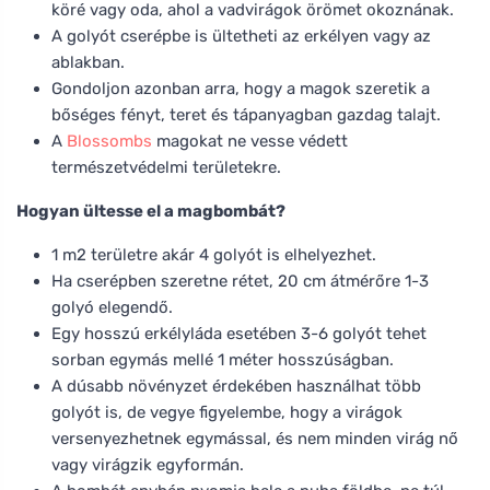
köré vagy oda, ahol a vadvirágok örömet okoznának.
A golyót cserépbe is ültetheti az erkélyen vagy az
ablakban.
Gondoljon azonban arra, hogy a magok szeretik a
bőséges fényt, teret és tápanyagban gazdag talajt.
A
Blossombs
magokat ne vesse védett
természetvédelmi területekre.
Hogyan ültesse el a magbombát?
1 m2 területre akár 4 golyót is elhelyezhet.
Ha cserépben szeretne rétet, 20 cm átmérőre 1-3
golyó elegendő.
Egy hosszú erkélyláda esetében 3-6 golyót tehet
sorban egymás mellé 1 méter hosszúságban.
A dúsabb növényzet érdekében használhat több
golyót is, de vegye figyelembe, hogy a virágok
versenyezhetnek egymással, és nem minden virág nő
vagy virágzik egyformán.