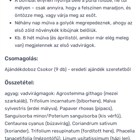
A bombát enyhén nyomja bele a puha földbe, ne túl
mélyen – csak annyira, hogy a felszínen maradjon, és
öntözze meg, vagy várja meg az esőt.
Néhány nap múlva a golyók megrepedeznek, ahogy az
első zöld növénykék kibújnak belőlük.
Kb. 8 hét múlva (és áprilistól, amikor már elég meleg
van) megjelennek az első vadvirágok.
Csomagolás:
Ajándékdoboz Csokor (9 db) - eredeti ajándék szeretetből
Összetétel:
agyag; vadvirágmagok: Agrostemma githago (mezei
szarkaláb), Trifolium incarnatum (bíborhere), Malva
sylvestris (erdei mályva), Papaver rhoeas (pipacs),
Sanguisorba minor/Poterium sanguisorba (kis vérfű),
Centaurea cyanus (búzavirág), Coriandrum sativum
(koriander), Trifolium resupinatum (fordított here), Phacelia
tanacetifolia (mézontófű), Linum usitatissimum (házi len),