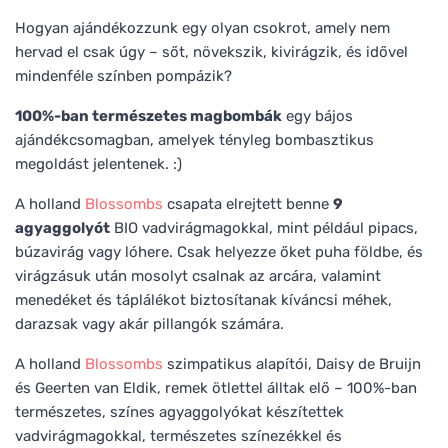
Hogyan ajándékozzunk egy olyan csokrot, amely nem
hervad el csak úgy – sőt, növekszik, kivirágzik, és idővel
mindenféle színben pompázik?
100%-ban természetes magbombák
egy bájos
ajándékcsomagban, amelyek tényleg bombasztikus
megoldást jelentenek. :)
A holland
Blossombs
csapata elrejtett benne
9
agyaggolyót
BIO vadvirágmagokkal, mint például pipacs,
búzavirág vagy lóhere. Csak helyezze őket puha földbe, és
virágzásuk után mosolyt csalnak az arcára, valamint
menedéket és táplálékot biztosítanak kíváncsi méhek,
darazsak vagy akár pillangók számára.
A holland
Blossombs
szimpatikus alapítói, Daisy de Bruijn
és Geerten van Eldik, remek ötlettel álltak elő – 100%-ban
természetes, színes agyaggolyókat készítettek
vadvirágmagokkal, természetes színezékkel és