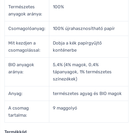
Természetes
100%
anyagok aránya:
Csomagolóanyag:
100% újrahasznosítható papír
Mit kezdjen a
Dobja a kék papírgyűjtő
csomagolással:
konténerbe
BIO anyagok
5,4% (4% magok, 0,4%
aránya:
tápanyagok, 1% természetes
színezékek)
Anyag:
természetes agyag és BIO magok
A csomag
9 maggolyó
tartalma:
Termékkód