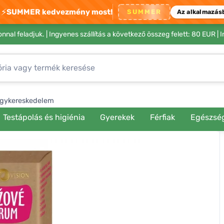
⚡
SUMMER kedvezmény most!
SUMMER
Az alkalmazás
nnal feladjuk. |
Ingyenes szállítás a következő összeg felett: 80 EUR
| 
gykereskedelem
Testápolás és higiénia
Gyerekek
Férfiak
Egészsé