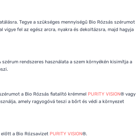
idratálásra. Tegye a szükséges mennyiségű Bio Rózsás szérumot
 vigye fel az egész arcra, nyakra és dekoltázsra, majd hagyja
 szérum rendszeres használata a szem környékén kisimítja a
szi.
 szérumot a Bio Rózsás fiatalító krémmel
PURITY VISION
® vagy
sználja, amely ragyogóvá teszi a bőrt és védi a környezet
 előtt a Bio Rózsavizet
PURITY VISION
®.