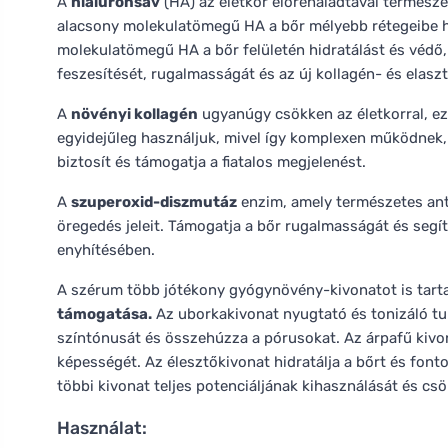
A
hialuronsav
(HA) az életkor előrehaladtával termész
alacsony molekulatömegű HA a bőr mélyebb rétegeibe hato
molekulatömegű HA a bőr felületén hidratálást és védő, 
feszesítését, rugalmasságát és az új kollagén- és elasz
A
növényi kollagén
ugyanúgy csökken az életkorral, ezé
egyidejűleg használjuk, mivel így komplexen működnek, é
biztosít és támogatja a fiatalos megjelenést.
A
szuperoxid-diszmutáz
enzim, amely természetes anti
öregedés jeleit. Támogatja a bőr rugalmasságát és segít
enyhítésében.
A szérum több jótékony gyógynövény-kivonatot is tart
támogatása.
Az uborkakivonat nyugtató és tonizáló tul
színtónusát és összehúzza a pórusokat. Az árpafű kivona
képességét. Az élesztőkivonat hidratálja a bőrt és fonto
többi kivonat teljes potenciáljának kihasználását és csö
Használat: