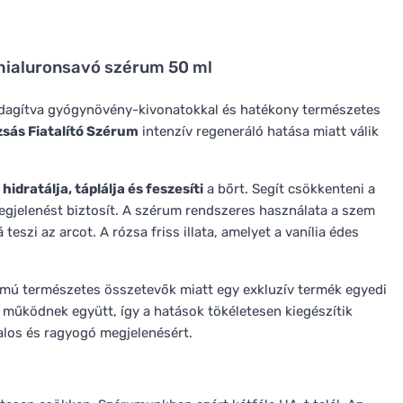
ó hialuronsavó szérum 50 ml
azdagítva gyógynövény-kivonatokkal és hatékony természetes
zsás Fiatalító Szérum
intenzív regeneráló hatása miatt válik
hidratálja, táplálja és feszesíti
a bőrt. Segít csökkenteni a
megjelenést biztosít. A szérum rendszeres használata a szem
teszi az arcot. A rózsa friss illata, amelyet a vanília édes
mú természetes összetevők miatt egy exkluzív termék egyedi
 működnek együtt, így a hatások tökéletesen kiegészítik
alos és ragyogó megjelenésért.