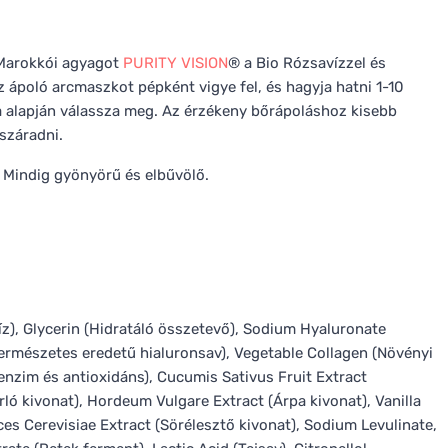
 Marokkói agyagot
PURITY VISION
® a Bio Rózsavízzel és
z ápoló arcmaszkot pépként vigye fel, és hagyja hatni 1-10
a alapján válassza meg. Az érzékeny bőrápoláshoz kisebb
száradni.
. Mindig gyönyörű és elbűvölő.
z), Glycerin (Hidratáló összetevő), Sodium Hyaluronate
mészetes eredetű hialuronsav), Vegetable Collagen (Növényi
nzim és antioxidáns), Cucumis Sativus Fruit Extract
ló kivonat), Hordeum Vulgare Extract (Árpa kivonat), Vanilla
yces Cerevisiae Extract (Sörélesztő kivonat), Sodium Levulinate,