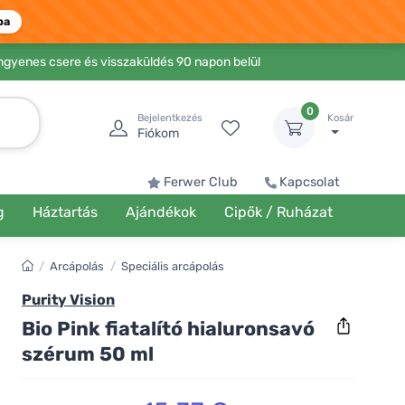
ba
Ingyenes csere és visszaküldés 90 napon belül
0
Bejelentkezés
Kosár
Fiókom
Ferwer Club
Kapcsolat
g
Háztartás
Ajándékok
Cipők / Ruházat
/
Arcápolás
/
Speciális arcápolás
Purity Vision
Bio Pink fiatalító hialuronsavó
szérum 50 ml