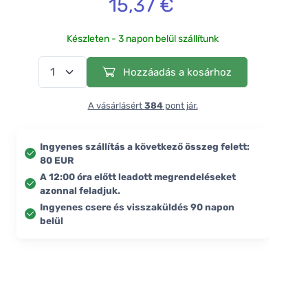
15,37 €
Készleten - 3 napon belül szállítunk
Hozzáadás a kosárhoz
A vásárlásért
384
pont jár.
Ingyenes szállítás a következő összeg felett:
80 EUR
A 12:00 óra előtt leadott megrendeléseket
azonnal feladjuk.
Ingyenes csere és visszaküldés 90 napon
belül