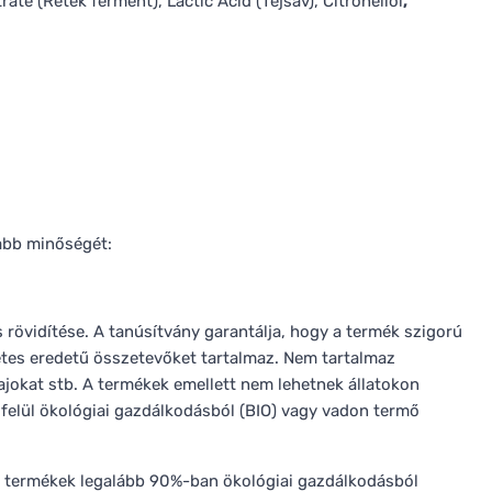
e (Retek ferment), Lactic Acid (Tejsav), Citronellol
,
abb minőségét:
 rövidítése. A tanúsítvány garantálja, hogy a termék szigorú
tes eredetű összetevőket tartalmaz. Nem tartalmaz
ajokat stb. A termékek emellett nem lehetnek állatokon
 felül ökológiai gazdálkodásból (BIO) vagy vadon termő
tott termékek legalább 90%-ban ökológiai gazdálkodásból