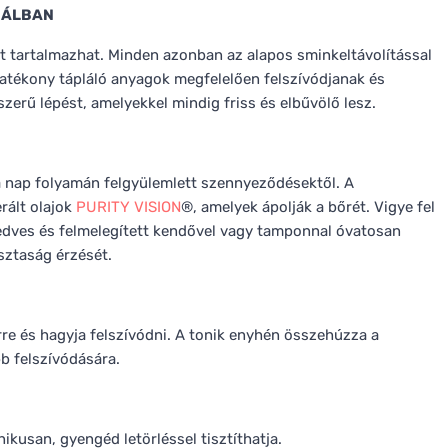
TUÁLBAN
st tartalmazhat. Minden azonban az alapos sminkeltávolítással
 hatékony tápláló anyagok megfelelően felszívódjanak és
erű lépést, amelyekkel mindig friss és elbűvölő lesz.
 a nap folyamán felgyülemlett szennyeződésektől. A
rált olajok
PURITY VISION
®, amelyek ápolják a bőrét. Vigye fel
Nedves és felmelegített kendővel vagy tamponnal óvatosan
isztaság érzését.
rre és hagyja felszívódni. A tonik enyhén összehúzza a
b felszívódására.
nikusan, gyengéd letörléssel tisztíthatja.