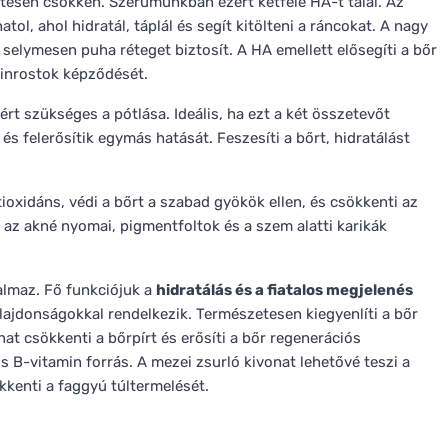
etesen csökken. Szérumunkban ezért kétféle HA-t talál. Az
l, ahol hidratál, táplál és segít kitölteni a ráncokat. A nagy
selymesen puha réteget biztosít. A HA emellett elősegíti a bőr
tinrostok képződését.
rt szükséges a pótlása. Ideális, ha ezt a két összetevőt
s felerősítik egymás hatását. Feszesíti a bőrt, hidratálást
oxidáns, védi a bőrt a szabad gyökök ellen, és csökkenti az
 az akné nyomai, pigmentfoltok és a szem alatti karikák
almaz. Fő funkciójuk a
hidratálás és a fiatalos megjelenés
ajdonságokkal rendelkezik. Természetesen kiegyenlíti a bőr
t csökkenti a bőrpírt és erősíti a bőr regenerációs
s B-vitamin forrás. A mezei zsurló kivonat lehetővé teszi a
kkenti a faggyú túltermelését.