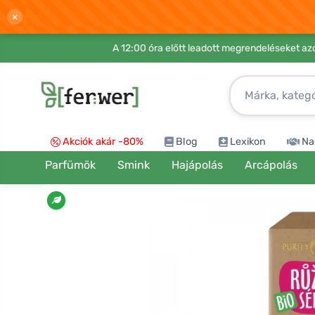
×
A 12:00 óra előtt leadott megrendeléseket azo
Akciók akár -80%
Blog
Lexikon
Na
Parfümök
Smink
Hajápolás
Arcápolás