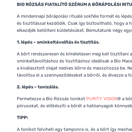
BIO RÓZSÁS FIATALÍTÓ SZÉRUM A BŐRÁPOLÁSI RI
A mindennapi bőrápolási rituálé sokféle formát és lépé
és tisztítással kezdődik. Csak így biztosítható, hogy a
elkezdjék betölteni küldetésüket. Bemutatunk négy egysz
1. lépés – sminkeltávolítás és tisztítás.
A bőrt rendszeresen és kíméletesen meg kell tisztítani
sminkeltávolításhoz és tisztításhoz ideálisak a Bio Mace
a kiválasztott olajat nedves bőrre és masszírozza be. 
távolítsa el a szennyeződéseket a bőrről, és élvezze a t
2. lépés – tonizálás.
Permetezze a Bio Rózsás tonikot
PURITY VISION
® a bő
pórusokat, és előkészíti a bőrét a hatóanyagok könnyeb
TIPP:
A tonikot felviheti egy tamponra is, és a bőrt így mecha