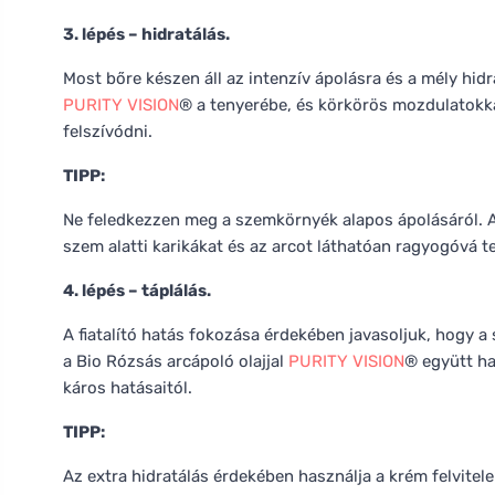
3. lépés – hidratálás.
Most bőre készen áll az intenzív ápolásra és a mély h
PURITY VISION
® a tenyerébe, és körkörös mozdulatokkal
felszívódni.
TIPP:
Ne feledkezzen meg a szemkörnyék alapos ápolásáról. A
szem alatti karikákat és az arcot láthatóan ragyogóvá te
4. lépés – táplálás.
A fiatalító hatás fokozása érdekében javasoljuk, hogy a
a Bio Rózsás arcápoló olajjal
PURITY VISION
® együtt ha
káros hatásaitól.
TIPP:
Az extra hidratálás érdekében használja a krém felvitele