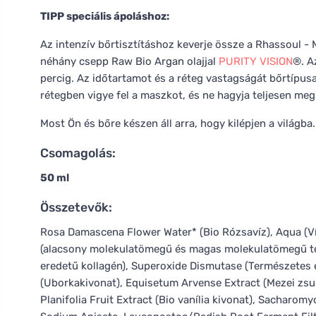
TIPP speciális ápoláshoz:
Az intenzív bőrtisztításhoz keverje össze a Rhassoul -
néhány csepp Raw Bio Argan olajjal
PURITY VISION
®. A
percig. Az időtartamot és a réteg vastagságát bőrtípus
rétegben vigye fel a maszkot, és ne hagyja teljesen meg
Most Ön és bőre készen áll arra, hogy kilépjen a világba
Csomagolás:
50 ml
Összetevők:
Rosa Damascena Flower Water* (Bio Rózsavíz), Aqua (Ví
(alacsony molekulatömegű és magas molekulatömegű ter
eredetű kollagén), Superoxide Dismutase (Természetes e
(Uborkakivonat), Equisetum Arvense Extract (Mezei zsur
Planifolia Fruit Extract (Bio vanília kivonat), Sacharom