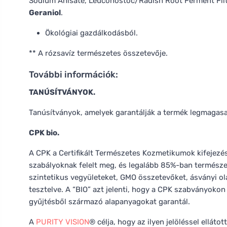
Sodium Anisate, Leuconostoc/Radish Root Ferment Filtrat
Geraniol
.
Ökológiai gazdálkodásból.
** A rózsavíz természetes összetevője.
További információk:
TANÚSÍTVÁNYOK.
Tanúsítványok, amelyek garantálják a termék legmagas
CPK bio.
A CPK a Certifikált Természetes Kozmetikumok kifejezés
szabályoknak felelt meg, és legalább 85%-ban természe
szintetikus vegyületeket, GMO összetevőket, ásványi ol
tesztelve. A “BIO” azt jelenti, hogy a CPK szabványokon
gyűjtésből származó alapanyagokat garantál.
A
PURITY VISION
® célja, hogy az ilyen jelöléssel ellá