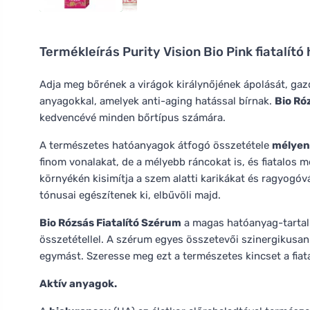
Termékleírás
Purity Vision Bio Pink fiatalít
Adja meg bőrének a virágok királynőjének ápolását, g
anyagokkal, amelyek anti-aging hatással bírnak.
Bio Ró
kedvencévé minden bőrtípus számára.
A természetes hatóanyagok átfogó összetétele
mélyen 
finom vonalakat, de a mélyebb ráncokat is, és fiatalos 
környékén kisimítja a szem alatti karikákat és ragyogóvá 
tónusai egészítenek ki, elbűvöli majd.
Bio Rózsás Fiatalító Szérum
a magas hatóanyag-tartal
összetétellel. A szérum egyes összetevői szinergikusan
egymást. Szeresse meg ezt a természetes kincset a fiat
Aktív anyagok.