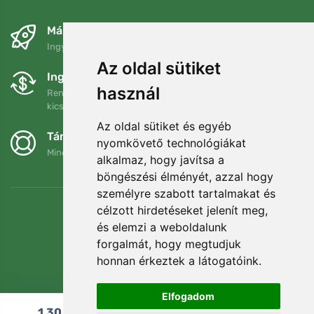
Másnapra és ingyenesen
Ingyenes szállítás a következő összeg felett: 80 EUR
Az oldal sütiket
Ingyenes csere és visszaküldés
használ
Rendelését 90 napon belül bármikor visszaküldheti vagy
kicserélheti.
Az oldal sütiket és egyéb
Támogatjuk a Trees.org-ot
nyomkövető technológiákat
Minden megrendelésért ültetünk egy fát! Bővebben
Rólunk
.
alkalmaz, hogy javítsa a
böngészési élményét, azzal hogy
személyre szabott tartalmakat és
célzott hirdetéseket jelenít meg,
és elemzi a weboldalunk
forgalmát, hogy megtudjuk
honnan érkeztek a látogatóink.
Elfogadom
1,30
€
Hozzáadás a kosárhoz