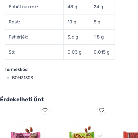
Ebből cukrok:
48 g
24 g
Rost:
10 g
5 g
Fehérjék:
3,6 g
1,8 g
Só:
0,03 g
0,015 g
Termékkód
BOM31303
Érdekelheti Önt