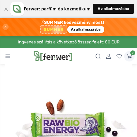
×
Ferwer: parfüm és kozmetikum
Az alkalmazásba
⚡
SUMMER kedvezmény most!
×
SUMMER
Az alkalmazásba
Ingyenes szállítás a következő összeg felett: 80 EUR
0