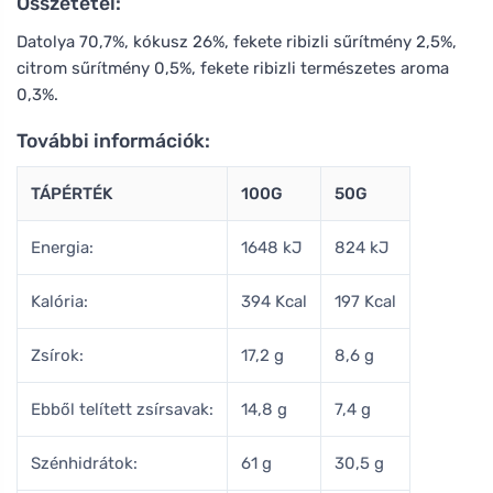
Összetétel:
Datolya 70,7%, kókusz 26%, fekete ribizli sűrítmény 2,5%,
citrom sűrítmény 0,5%, fekete ribizli természetes aroma
0,3%.
További információk:
TÁPÉRTÉK
100G
50G
Energia:
1648 kJ
824 kJ
Kalória:
394 Kcal
197 Kcal
Zsírok:
17,2 g
8,6 g
Ebből telített zsírsavak:
14,8 g
7,4 g
Szénhidrátok:
61 g
30,5 g