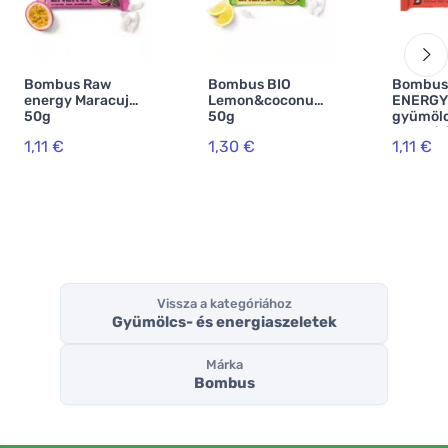
Bombus Raw
Bombus BIO
Bombus
energy Maracuja
Lemon&coconut
ENERGY
50g
50g
gyümölc
mangó 
1,11 €
1,30 €
1,11 €
kesudió
Vissza a kategóriához
Gyümölcs- és energiaszeletek
Márka
Bombus