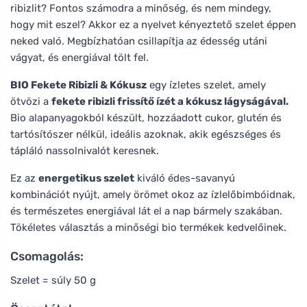
ribizlit? Fontos számodra a minőség, és nem mindegy,
hogy mit eszel? Akkor ez a nyelvet kényeztető szelet éppen
neked való. Megbízhatóan csillapítja az édesség utáni
vágyat, és energiával tölt fel.
BIO Fekete Ribizli & Kókusz
egy ízletes szelet, amely
ötvözi a
fekete ribizli frissítő ízét a kókusz lágyságával.
Bio alapanyagokból készült, hozzáadott cukor, glutén és
tartósítószer nélkül, ideális azoknak, akik egészséges és
tápláló nassolnivalót keresnek.
Ez az
energetikus szelet
kiváló édes-savanyú
kombinációt nyújt, amely örömet okoz az ízlelőbimbóidnak,
és természetes energiával lát el a nap bármely szakában.
Tökéletes választás a minőségi bio termékek kedvelőinek.
Csomagolás:
Szelet = súly 50 g