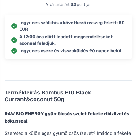
A vásárlásért
32
pont jár.
Ingyenes szállítás a következő összeg felett: 80
EUR
A 12:00 óra előtt leadott megrendeléseket
azonnal feladjuk.
Ingyenes csere és visszaküldés 90 napon belül
Termékleírás
Bombus BIO Black
Currant&coconut 50g
RAW BIO ENERGY gyümölcsös szelet fekete ribizlivel és
kókusszal.
Szereted a különleges gyümölcsös ízeket? Imádod a fekete