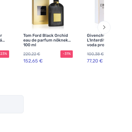
r
Tom Ford Black Orchid
Givenchy Givenchy
á
eau de parfum nőknek
L'Interdit 2022 toaletn
100 ml
voda pro ženy
220,22 €
100,38 €
-23%
-31%
-2
152,65 €
77,20 €