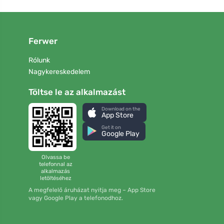
Ferwer
Rólunk
Nagykereskedelem
Töltse le az alkalmazást
Download on the
App Store
Get it on
Google Play
Olvassa be
telefonnal az
alkalmazás
letöltéséhez
A megfelelő áruházat nyitja meg – App Store
vagy Google Play a telefonodhoz.