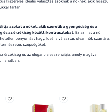
ikus kiszerelés ideális választás azoknak a nőknek, akik hosszú
kkal tartani.
ítja azokat a nőket, akik szeretik a gyengédség és a
ág és az érzékiség közötti kontrasztokat.
Ez az illat a női
thetetlen benyomást hagy. Ideális választás olyan nők számára,
i természetes szépségüket.
 érzékiség és az elegancia esszenciája, amely magával
pillanatban.