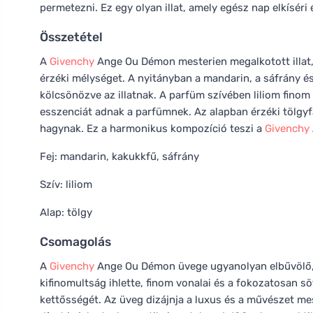
permetezni. Ez egy olyan illat, amely egész nap elkíséri 
Összetétel
A
Givenchy
Ange Ou Démon mesterien megalkotott illat, 
érzéki mélységet. A nyitányban a mandarin, a sáfrány és
kölcsönözve az illatnak. A parfüm szívében liliom fino
esszenciát adnak a parfümnek. Az alapban érzéki tölgy
hagynak. Ez a harmonikus kompozíció teszi a
Givenchy
Fej: mandarin, kakukkfű, sáfrány
Szív: liliom
Alap: tölgy
Csomagolás
A
Givenchy
Ange Ou Démon üvege ugyanolyan elbűvölő, m
kifinomultság ihlette, finom vonalai és a fokozatosan s
kettősségét. Az üveg dizájnja a luxus és a művészet mes