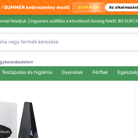
⚡
SUMMER kedvezmény most!
SUMMER
Az alkalmazás
nnal feladjuk. |
Ingyenes szállítás a következő összeg felett: 80 EUR
| 
gykereskedelem
Testápolás és higiénia
Gyerekek
Férfiak
Egészsé