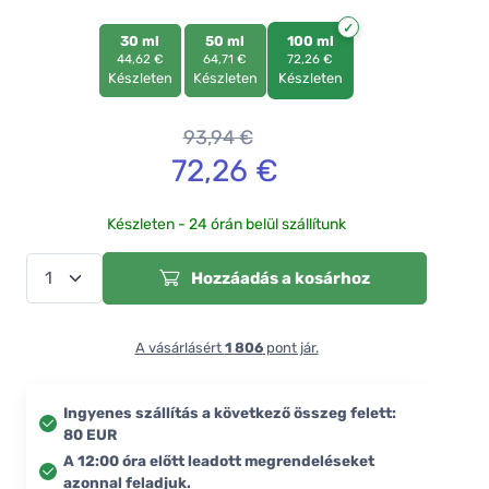
30 ml
50 ml
100 ml
44,62 €
64,71 €
72,26 €
Készleten
Készleten
Készleten
93,94
€
72,26
€
Készleten - 24 órán belül szállítunk
Hozzáadás a kosárhoz
A vásárlásért
1 806
pont jár.
Ingyenes szállítás a következő összeg felett:
80 EUR
A 12:00 óra előtt leadott megrendeléseket
azonnal feladjuk.