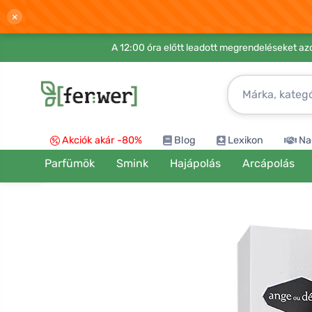
×
A 12:00 óra előtt leadott megrendeléseket azo
Akciók akár -80%
Blog
Lexikon
Na
Parfümök
Smink
Hajápolás
Arcápolás