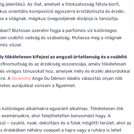
 jelentésű. Az illat, amelyet a titokzatosság fátyla borít,
us orientális kompozíció egyszerre kristálytiszta és érzéki.
 a világnak, mágikus üvegcséjének dizájnja is tanúsítja.
gában? Biztosan szeretni fogja a parfümös víz különleges
ögien csábító vadság és szabadság. Mutassa meg a világnak
ös vízzel.
tökéletesen kifejezi az angyali ártatlanság és a csábító
a kifinomultság és az érzékiség esszenciája, amely tökéletesen
s és virágos tónusokat hoz, amelyek mély és érzéki akkordokkal
tre. A
Givenchy
Ange Ou Démon ideális választás olyan nők
etes aurájukkal vonzani a figyelmet.
 különleges alkalmakra egyaránt alkalmas. Tökéletesen illik
i eseményekre, ahol felejthetetlen benyomást hagy. A
l – csukló, nyak, dekoltázs és a fülek mögötti terület, ahol az
tás érdekében néhány cseppet a hajra vagy a ruhára is lehet