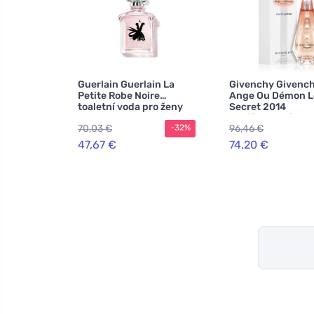
Guerlain Guerlain La
Givenchy Givenc
Petite Robe Noire
Ange Ou Démon L
toaletní voda pro ženy
Secret 2014
parfémovaná vod
70,03 €
96,46 €
-32%
ženy
47,67 €
74,20 €