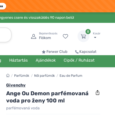
ba
Ingyenes csere és visszaküldés 90 napon belül
0
Bejelentkezés
Kosár
Fiókom
Ferwer Club
Kapcsolat
g
Háztartás
Ajándékok
Cipők / Ruházat
/
Parfümök
/
Női parfümök
/
Eau de Parfum
Givenchy
Ange Ou Demon parfémovaná
voda pro ženy 100 ml
parfémovaná voda