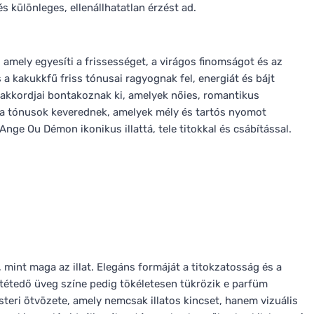
és különleges, ellenállhatatlan érzést ad.
amely egyesíti a frissességet, a virágos finomságot és az
 a kakukkfű friss tónusai ragyognak fel, energiát és bájt
m akkordjai bontakoznak ki, amelyek nőies, romantikus
fa tónusok keverednek, amelyek mély és tartós nyomot
Ange Ou Démon ikonikus illattá, tele titokkal és csábítással.
int maga az illat. Elegáns formáját a titokzatosság és a
ötétedő üveg színe pedig tökéletesen tükrözik e parfüm
teri ötvözete, amely nemcsak illatos kincset, hanem vizuális