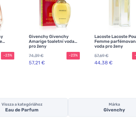
hy
Givenchy Givenchy
Lacoste Lacoste Pou
e
Amarige toaletní voda
Femme parfémovan
pro ženy
voda pro ženy
a pro
74,39 €
57,69 €
-23%
-23%
57,21 €
44,38 €
Vissza a kategóriához
Márka
Eau de Parfum
Givenchy