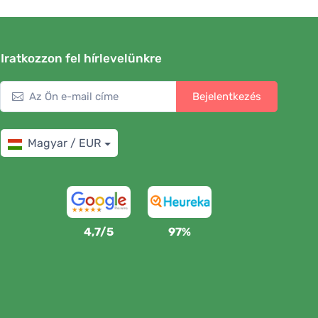
Iratkozzon fel hírlevelünkre
Bejelentkezés
Magyar / EUR
4,7/5
97%