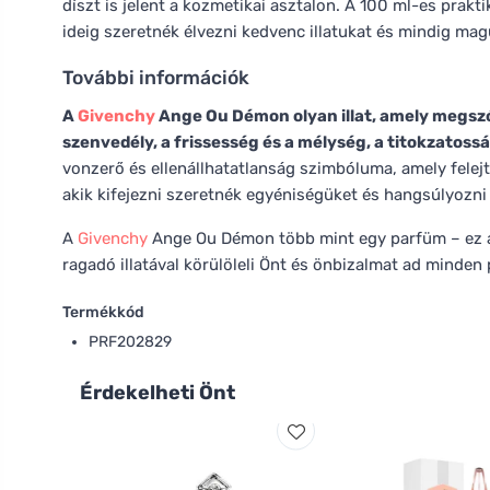
díszt is jelent a kozmetikai asztalon. A 100 ml-es prakt
ideig szeretnék élvezni kedvenc illatukat és mindig magu
További információk
A
Givenchy
Ange Ou Démon olyan illat, amely megszól
szenvedély, a frissesség és a mélység, a titokzatoss
vonzerő és ellenállhatatlanság szimbóluma, amely felej
akik kifejezni szeretnék egyéniségüket és hangsúlyozn
A
Givenchy
Ange Ou Démon több mint egy parfüm – ez az
ragadó illatával körülöleli Önt és önbizalmat ad minden 
Termékkód
PRF202829
Érdekelheti Önt