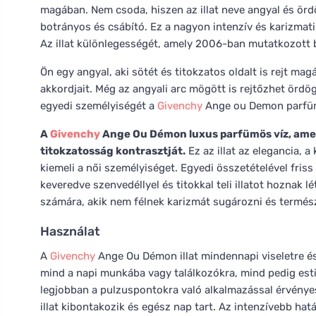
magában. Nem csoda, hiszen az illat neve angyal és ördög
botrányos és csábító. Ez a nagyon intenzív és karizmatik
Az illat különlegességét, amely 2006-ban mutatkozott be
Ön egy angyal, aki sötét és titokzatos oldalt is rejt ma
akkordjait. Még az angyali arc mögött is rejtőzhet örd
egyedi személyiségét a
Givenchy
Ange ou Demon parfüm
A
Givenchy
Ange Ou Démon luxus parfümös víz, amely 
titokzatosság kontrasztját.
Ez az illat az elegancia, 
kiemeli a női személyiséget. Egyedi összetételével fris
keveredve szenvedéllyel és titokkal teli illatot hoznak lé
számára, akik nem félnek karizmát sugározni és termész
Használat
A
Givenchy
Ange Ou Démon illat mindennapi viseletre és
mind a napi munkába vagy találkozókra, mind pedig est
legjobban a pulzuspontokra való alkalmazással érvényesü
illat kibontakozik és egész nap tart. Az intenzívebb ha