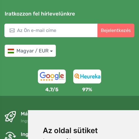
Iratkozzon fel hírlevelünkre
Bejelentkezés
Magyar / EUR
4,7/5
97%
Másnapra és ingyenesen
Ingyenes szállítás a következő összeg felett: 80 EUR
Az oldal sütiket
Ingyenes csere és visszaküldés