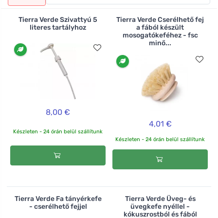
otthonába. Üdvözölje otthonában a fa WC-kefét , a
cserélhető fejű mosogatókefét vagy az agávérostból
Tierra Verde Szivattyú 5
Tierra Verde Cserélhető fej
készült növényi kefét. Melyik terméket próbálja ki
literes tartályhoz
a fából készült
mosogatókeféhez - fsc
először?
minő...
8,00 €
4,01 €
Készleten - 24 órán belül szállítunk
Készleten - 24 órán belül szállítunk
Tierra Verde Fa tányérkefe
Tierra Verde Üveg- és
- cserélhető fejjel
üvegkefe nyéllel -
kókuszrostból és fából