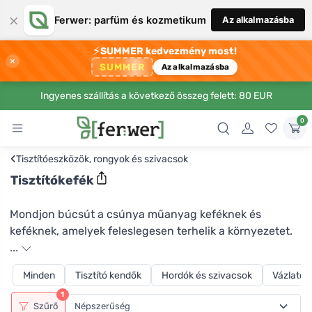
×
Ferwer: parfüm és kozmetikum
Az alkalmazásba
⚡
SUMMER kedvezmény most!
×
SUMMER
Az alkalmazásba
Ingyenes szállítás a következő összeg felett: 80 EUR
0
‹
Tisztítóeszközök, rongyok és szivacsok
Tisztítókefék
Mondjon búcsút a csúnya műanyag keféknek és
keféknek, amelyek feleslegesen terhelik a környezetet.
A Casa Organica természetes anyagokból, nevezetesen
...
kókuszrostból és fából készült alternatívákat kínál.
Minden
Tisztító kendők
Hordók és szivacsok
Vázlatok
Amellett, hogy funkcionálisak, a szemnek is nagyon
1
tetszenek, és a természet egy újabb darabját hozzák be
Szűrő