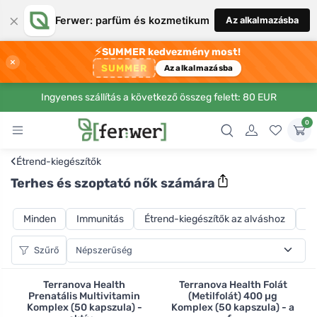
×
Ferwer: parfüm és kozmetikum
Az alkalmazásba
⚡
SUMMER kedvezmény most!
×
SUMMER
Az alkalmazásba
Ingyenes szállítás a következő összeg felett: 80 EUR
0
‹
Étrend-kiegészítők
Terhes és szoptató nők számára
Minden
Immunitás
Étrend-kiegészítők az alváshoz
A 
Szűrő
Terranova Health
Terranova Health Folát
Prenatális Multivitamin
(Metilfolát) 400 µg
Komplex (50 kapszula) -
Komplex (50 kapszula) - a