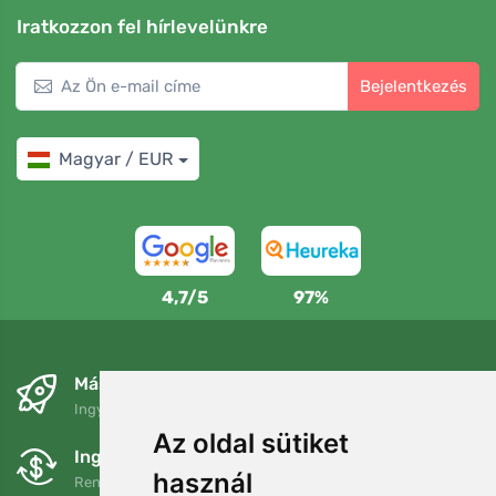
Iratkozzon fel hírlevelünkre
Bejelentkezés
Magyar / EUR
4,7/5
97%
Másnapra és ingyenesen
Ingyenes szállítás a következő összeg felett: 80 EUR
Az oldal sütiket
Ingyenes csere és visszaküldés
használ
Rendelését 90 napon belül bármikor visszaküldheti vagy