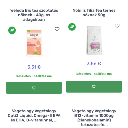
Weleda Bio tea szoptatós
Nobilis Tilia Tea terhes
nőknek - 40g-os
nőknek 50g
adagokban
3,56 €
5,51 €
Készleten - szállítás ma
Készleten - szállítás ma
Vegetology Vegetology
Vegetology Vegetology
Opti3 Liquid. Omega-3 EPA
B12-vitamin 1000µg
és DHA, D-vitaminnal, ...
(cianokobalamin)
fokozatos fe...