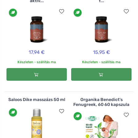
aktív...
f...
17,94 €
15,95 €
Készleten - szállítás ma
Készleten - szállítás ma
Saloos Dike masszázs 50 ml
Organika Benedict's
Fenugreek, 60 60 kapszula