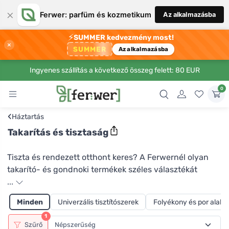
×
Ferwer: parfüm és kozmetikum
Az alkalmazásba
⚡
SUMMER kedvezmény most!
×
SUMMER
Az alkalmazásba
Ingyenes szállítás a következő összeg felett: 80 EUR
0
‹
Háztartás
Takarítás és tisztaság
Tiszta és rendezett otthont keres? A Ferwernél olyan
takarító- és gondnoki termékek széles választékát
találja, amelyek megkönnyítik ezt a nehéz feladatot. És
...
még a minimalisták is örülhetnek, köszönhetően a
Minden
Univerzális tisztítószerek
Folyékony és por alakú
sokoldalú termékek széles választékának, amelyek az
1
otthon számos tevékenységhez és területhez
Szűrő