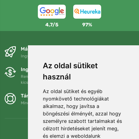
4,7/5
97%
Másnapra és ingyenesen
Ingyenes szállítás a következő összeg felett: 80 EUR
Az oldal sütiket
Ingyenes csere és visszaküldés
használ
Rendelését 90 napon belül bármikor visszaküldheti vagy
kicserélheti.
Az oldal sütiket és egyéb
Támogatjuk a Trees.org-ot
nyomkövető technológiákat
Minden megrendelésért ültetünk egy fát! Bővebben
Rólunk
.
alkalmaz, hogy javítsa a
böngészési élményét, azzal hogy
személyre szabott tartalmakat és
célzott hirdetéseket jelenít meg,
és elemzi a weboldalunk